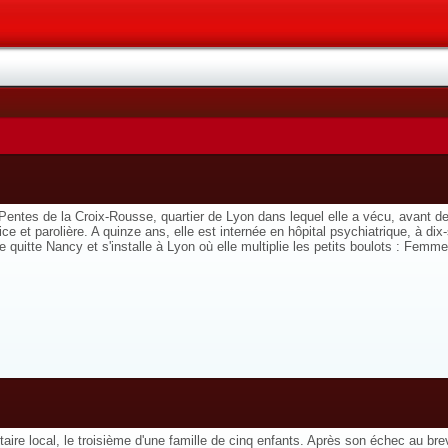
tes de la Croix-Rousse, quartier de Lyon dans lequel elle a vécu, avant de s'
ice et parolière. A quinze ans, elle est internée en hôpital psychiatrique, à d
e quitte Nancy et s'installe à Lyon où elle multiplie les petits boulots : Fem
otaire local, le troisième d'une famille de cinq enfants. Après son échec au b