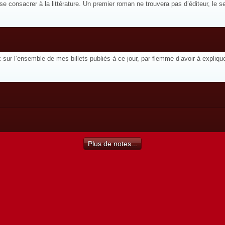
 se consacrer à la littérature. Un premier roman ne trouvera pas d’éditeur, le s
ur l’ensemble de mes billets publiés à ce jour, par flemme d’avoir à expliquer
Plus de notes...