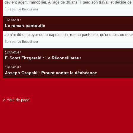
devient agent immobilier. A l'âge de 30 ans, il perd son travail et décide de
Écrit par
Le Bouquineur
16/05/2017
Le roman-pantoufle
Je n’ai dû employer cette expression, roman-pantoufle, qu’une fois ou deux s
Écrit par
Le Bouquineur
12/05/2017
F. Scott Fitzgerald : Le Réconciliateur
10/05/2017
Joseph Czapski : Proust contre la déchéance
> Haut de page