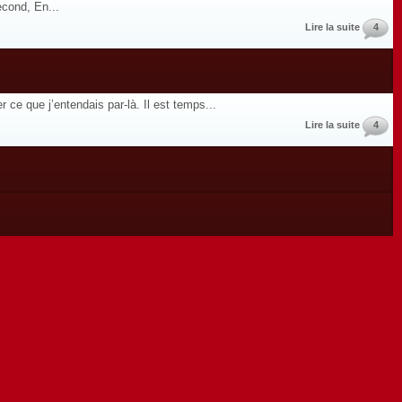
econd, En...
Lire la suite
4
 ce que j’entendais par-là. Il est temps...
Lire la suite
4