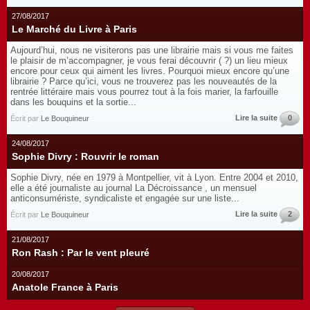
27/08/2017
Le Marché du Livre à Paris
Aujourd’hui, nous ne visiterons pas une librairie mais si vous me faites
le plaisir de m’accompagner, je vous ferai découvrir ( ?) un lieu mieux
encore pour ceux qui aiment les livres. Pourquoi mieux encore qu’une
librairie ? Parce qu’ici, vous ne trouverez pas les nouveautés de la
rentrée littéraire mais vous pourrez tout à la fois marier, la farfouille
dans les bouquins et la sortie...
Lire la suite
0
Écrit par
Le Bouquineur
24/08/2017
Sophie Divry : Rouvrir le roman
Sophie Divry, née en 1979 à Montpellier, vit à Lyon. Entre 2004 et 2010,
elle a été journaliste au journal La Décroissance , un mensuel
anticonsumériste, syndicaliste et engagée sur une liste...
Lire la suite
2
Écrit par
Le Bouquineur
21/08/2017
Ron Rash : Par le vent pleuré
20/08/2017
Anatole France à Paris