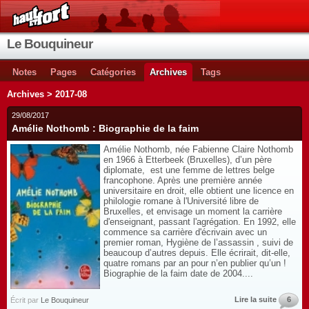
Le Bouquineur
Notes
Pages
Catégories
Archives
Tags
Archives > 2017-08
29/08/2017
Amélie Nothomb : Biographie de la faim
Amélie Nothomb, née Fabienne Claire Nothomb
en 1966 à Etterbeek (Bruxelles), d’un père
diplomate, est une femme de lettres belge
francophone. Après une première année
universitaire en droit, elle obtient une licence en
philologie romane à l'Université libre de
Bruxelles, et envisage un moment la carrière
d'enseignant, passant l'agrégation. En 1992, elle
commence sa carrière d'écrivain avec un
premier roman, Hygiène de l’assassin , suivi de
beaucoup d’autres depuis. Elle écrirait, dit-elle,
quatre romans par an pour n’en publier qu’un !
Biographie de la faim date de 2004....
Lire la suite
6
Écrit par
Le Bouquineur