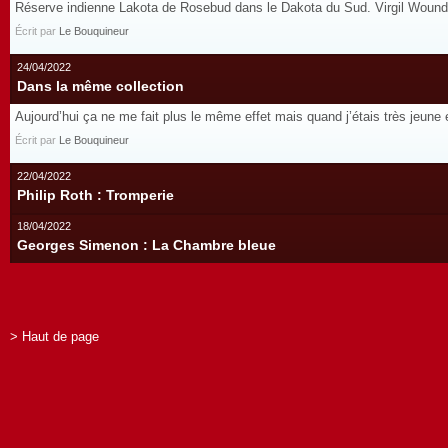
Réserve indienne Lakota de Rosebud dans le Dakota du Sud. Virgil Wounded 
Écrit par
Le Bouquineur
24/04/2022
Dans la même collection
Aujourd’hui ça ne me fait plus le même effet mais quand j’étais très jeune 
Écrit par
Le Bouquineur
22/04/2022
Philip Roth : Tromperie
18/04/2022
Georges Simenon : La Chambre bleue
> Haut de page