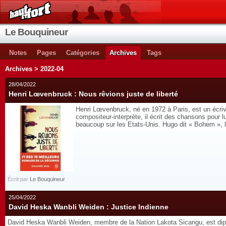
Le Bouquineur
Notes
Pages
Catégories
Archives
Tags
Archives > 2022-04
28/04/2022
Henri Lœvenbruck : Nous rêvions juste de liberté
Henri Lœvenbruck, né en 1972 à Paris, est un écrivai
compositeur-interprète, il écrit des chansons pour l
beaucoup sur les Etats-Unis. Hugo dit « Bohem », le
Écrit par
Le Bouquineur
25/04/2022
David Heska Wanbli Weiden : Justice Indienne
David Heska Wanbli Weiden, membre de la Nation Lakota Sicangu, est diplôm