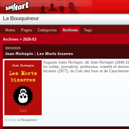
Le Bouquineur
Notes
Pages
Catégories
Archives
Tags
Archives > 2026-03
30/03/2026
Jean Richepin : Les Morts bizarres
Auguste-Jules Richepin, dit Jean Richepin (1849-19
fut soldat, journaliste, professeur, matelot et dock
bizarres (1877), du Coin des fous et de Cauchemars , 
Écrit par
Le Bouquineur