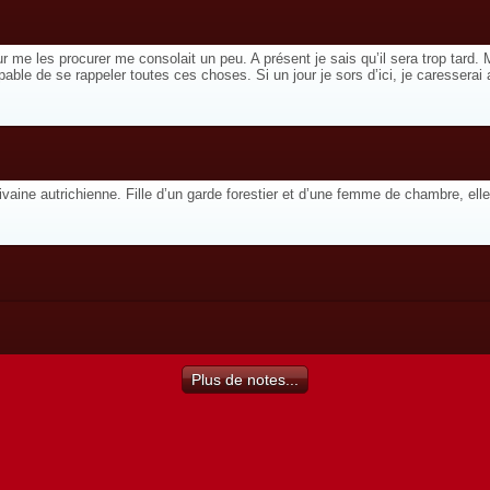
ur me les procurer me consolait un peu. A présent je sais qu’il sera trop tar
able de se rappeler toutes ces choses. Si un jour je sors d’ici, je caresserai
vaine autrichienne. Fille d’un garde forestier et d’une femme de chambre, el
Plus de notes...