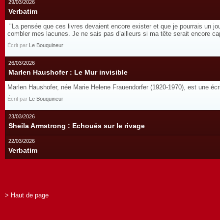
29/03/2026
Verbatim
"La pensée que ces livres devaient encore exister et que je pourrais un jo
combler mes lacunes. Je ne sais pas d’ailleurs si ma tête serait encore cap
Écrit par
Le Bouquineur
26/03/2026
Marlen Haushofer : Le Mur invisible
Marlen Haushofer, née Marie Helene Frauendorfer (1920-1970), est une écri
Écrit par
Le Bouquineur
23/03/2026
Sheila Armstrong : Echoués sur le rivage
22/03/2026
Verbatim
> Haut de page