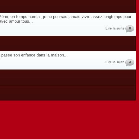
d. Même en temps normal, je ne pourrais jamais vivre assez longtemps pour
 avec amour tous...
Lire la suite
0
le passe son enfance dans la maison...
Lire la suite
4