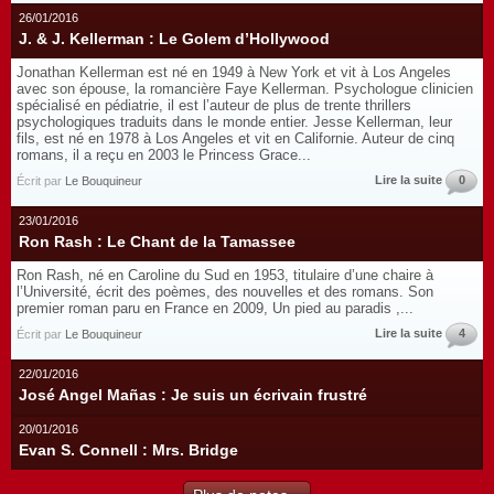
26/01/2016
J. & J. Kellerman : Le Golem d’Hollywood
Jonathan Kellerman est né en 1949 à New York et vit à Los Angeles
avec son épouse, la romancière Faye Kellerman. Psychologue clinicien
spécialisé en pédiatrie, il est l’auteur de plus de trente thrillers
psychologiques traduits dans le monde entier. Jesse Kellerman, leur
fils, est né en 1978 à Los Angeles et vit en Californie. Auteur de cinq
romans, il a reçu en 2003 le Princess Grace...
Lire la suite
0
Écrit par
Le Bouquineur
23/01/2016
Ron Rash : Le Chant de la Tamassee
Ron Rash, né en Caroline du Sud en 1953, titulaire d’une chaire à
l’Université, écrit des poèmes, des nouvelles et des romans. Son
premier roman paru en France en 2009, Un pied au paradis ,...
Lire la suite
4
Écrit par
Le Bouquineur
22/01/2016
José Angel Mañas : Je suis un écrivain frustré
20/01/2016
Evan S. Connell : Mrs. Bridge