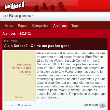
Le Bouquineur
Notes
Pages
Catégories
Archives
Tags
Archives > 2016-01
29/01/2016
Alain Defossé : On ne tue pas les gens
Alain Defossé est un écrivain (une petite dizaine
de romans) et traducteur français (Bret Easton
Ellis, Irvine Welsh, Joseph Connolly…) né à
Nantes en 1957. On ne tue pas les gens est
paru en 2012. Alors qu’il regarde par hasard une
émission de télé, « Faites entrer l’accusé », le
narrateur écrivain de son état, tombe sur un
reportage qui retrace un crime commis il y a une
dizaine d’années par un tenancier de bar où il
avait ses habitudes et où il fut présent quelques
heures à peine avant le drame. Devant les
souvenirs qui affluent, l’imprécision du reportage
et un malaise...
Lire la suite
6
Écrit par
Le Bouquineur