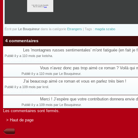
Écrit par
Le Bouquineur
dans la catégorie
Etrangers
| Tags :
magda szabo
4 commentaires
Les 'montagnes russes sentimentales' m'ont fatiguée (en fait je 
Publié il y a 110 mois par keisha.
Répondre à ce commentaire
Vous n’avez donc pas trop aimé ce roman ? Voilà qui 
Publié il y a 110 mois par Le Bouquineur.
J'ai beaucoup aimé ce roman et vous en parlez très bien !
Publié il y a 109 mois par krol.
Répondre à ce commentaire
Merci ! J’espère que votre contribution donnera envie 
Publié il y a 109 mois par Le Bouquineur.
Les commentaires sont fermés.
> Haut de page