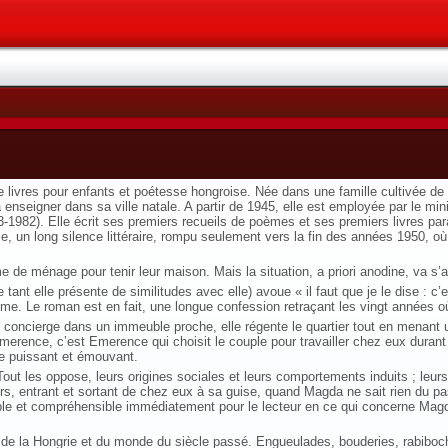
ivres pour enfants et poétesse hongroise. Née dans une famille cultivée de la
enseigner dans sa ville natale. A partir de 1945, elle est employée par le min
13-1982). Elle écrit ses premiers recueils de poèmes et ses premiers livres p
sme, un long silence littéraire, rompu seulement vers la fin des années 1950, o
 de ménage pour tenir leur maison. Mais la situation, a priori anodine, va s
e tant elle présente de similitudes avec elle) avoue « il faut que je le dise : c
s crime. Le roman est en fait, une longue confession retraçant les vingt années
concierge dans un immeuble proche, elle régente le quartier tout en menant u
merence, c’est Emerence qui choisit le couple pour travailler chez eux durant 
e puissant et émouvant.
 Tout les oppose, leurs origines sociales et leurs comportements induits ; leu
s, entrant et sortant de chez eux à sa guise, quand Magda ne sait rien du 
imple et compréhensible immédiatement pour le lecteur en ce qui concerne Ma
oire de la Hongrie et du monde du siècle passé. Engueulades, bouderies, rabib