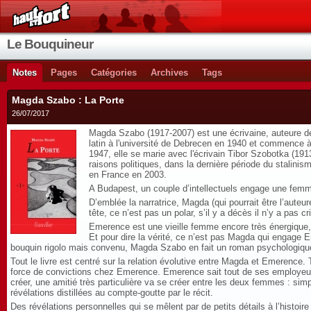
Le Bouquineur
Notes
Pages
Catégories
Archives
Tags
Magda Szabo : La Porte
26/07/2017
Magda Szabo (1917-2007) est une écrivaine, auteure de l
latin à l'université de Debrecen en 1940 et commence à 
1947, elle se marie avec l'écrivain Tibor Szobotka (19
raisons politiques, dans la dernière période du stalini
en France en 2003.
A Budapest, un couple d’intellectuels engage une femme
D’emblée la narratrice, Magda (qui pourrait être l’auteur
tête, ce n’est pas un polar, s’il y a décès il n’y a pa
Emerence est une vieille femme encore très énergique, 
Et pour dire la vérité, ce n’est pas Magda qui engage E
bouquin rigolo mais convenu, Magda Szabo en fait un roman psychologiqu
Tout le livre est centré sur la relation évolutive entre Magda et Emerence.
force de convictions chez Emerence. Emerence sait tout de ses employeur
créer, une amitié très particulière va se créer entre les deux femmes : s
révélations distillées au compte-goutte par le récit.
Des révélations personnelles qui se mêlent par de petits détails à l’hist