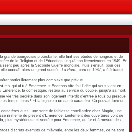
 grande bourgeoisie protestante, elle finit ses études de hongrois et de
istère de la Religion et de l'Education jusqu'à son licenciement en 1949. En
araissent peu après la Seconde Guerre mondiale. Puis s'ensuit, pour des
ù elle connaît alors un grand succès.
La Porte
, paru en 1987, a été traduit
’avérer particulièrement plus complexe que prévue…
’est moi qui ai tué Emerence. » Ecartons vite fait l’idée qui vous vient en
 où Emerence, la domestique, restera au service du couple, jusqu’à sa mort.
ne vie très secrète dans son logement interdit d’entrée à tous ou presque.
ses temps libres ! Et la bignole a un sacré caractère. Ca pouvait faire un
rs caractères aussi, une sorte de faiblesse conciliatrice chez Magda, une
passé ni même du présent d’Emerence. Lentement des ouvertures vont se
gda, plus mystérieuse et secrète pour Emerence, au fur et à mesure des
ochages discrets exempts de mièvrerie, entre les deux femmes, ce ne sont