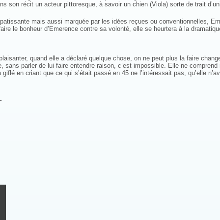
son récit un acteur pittoresque, à savoir un chien (Viola) sorte de trait d’un
atissante mais aussi marquée par les idées reçues ou conventionnelles, Eme
aire le bonheur d’Emerence contre sa volonté, elle se heurtera à la dramatique 
 plaisanter, quand elle a déclaré quelque chose, on ne peut plus la faire change
, sans parler de lui faire entendre raison, c’est impossible. Elle ne compren
m’a giflé en criant que ce qui s’était passé en 45 ne l’intéressait pas, qu’elle
–