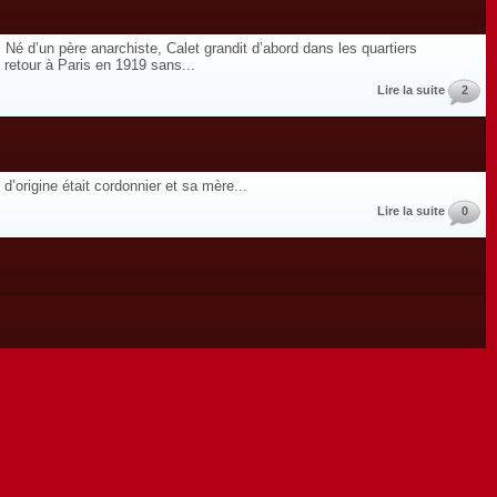
Né d’un père anarchiste, Calet grandit d’abord dans les quartiers
retour à Paris en 1919 sans...
Lire la suite
2
’origine était cordonnier et sa mère...
Lire la suite
0