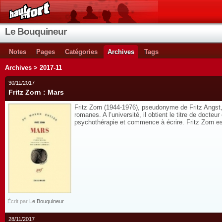
Le Bouquineur
Notes
Pages
Catégories
Archives
Tags
Archives > 2017-11
30/11/2017
Fritz Zorn : Mars
Fritz Zorn (1944-1976), pseudonyme de Fritz Angst, e
romanes. A l’université, il obtient le titre de doct
psychothérapie et commence à écrire. Fritz Zorn es
Écrit par
Le Bouquineur
28/11/2017