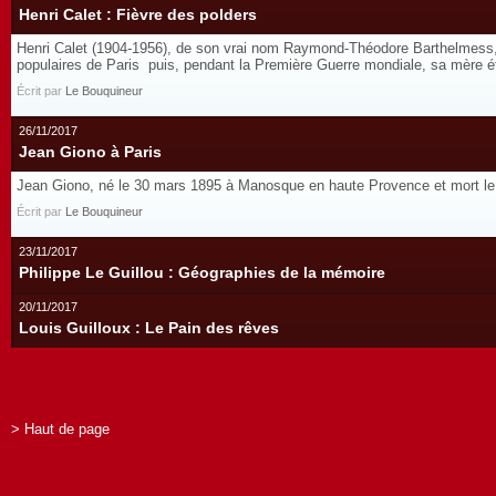
Henri Calet : Fièvre des polders
Henri Calet (1904-1956), de son vrai nom Raymond-Théodore Barthelmess, est
populaires de Paris puis, pendant la Première Guerre mondiale, sa mère é
Écrit par
Le Bouquineur
26/11/2017
Jean Giono à Paris
Jean Giono, né le 30 mars 1895 à Manosque en haute Provence et mort le 9 o
Écrit par
Le Bouquineur
23/11/2017
Philippe Le Guillou : Géographies de la mémoire
20/11/2017
Louis Guilloux : Le Pain des rêves
> Haut de page