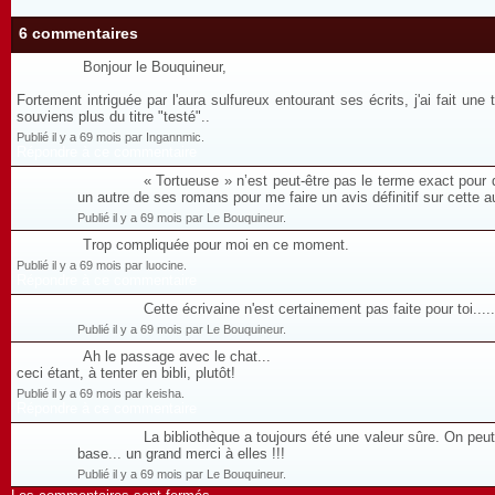
6 commentaires
Bonjour le Bouquineur,
Fortement intriguée par l'aura sulfureux entourant ses écrits, j'ai fait un
souviens plus du titre "testé"..
Publié il y a 69 mois par Ingannmic.
Répondre à ce commentaire
« Tortueuse » n’est peut-être pas le terme exact pour 
un autre de ses romans pour me faire un avis définitif sur cette au
Publié il y a 69 mois par Le Bouquineur.
Trop compliquée pour moi en ce moment.
Publié il y a 69 mois par luocine.
Répondre à ce commentaire
Cette écrivaine n'est certainement pas faite pour toi....
Publié il y a 69 mois par Le Bouquineur.
Ah le passage avec le chat...
ceci étant, à tenter en bibli, plutôt!
Publié il y a 69 mois par keisha.
Répondre à ce commentaire
La bibliothèque a toujours été une valeur sûre. On peu
base... un grand merci à elles !!!
Publié il y a 69 mois par Le Bouquineur.