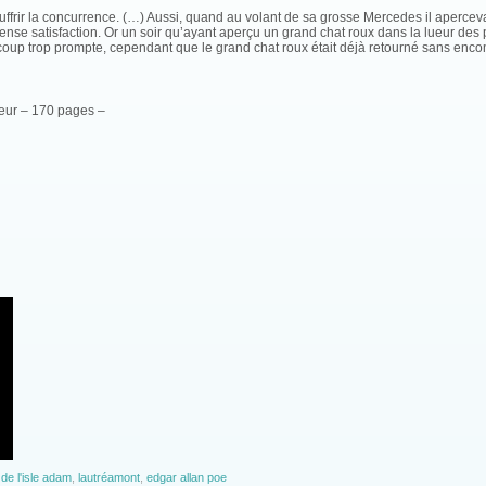
ffrir la concurrence. (…) Aussi, quand au volant de sa grosse Mercedes il apercevait
e immense satisfaction. Or un soir qu’ayant aperçu un grand chat roux dans la lueur de
aucoup trop prompte, cependant que le grand chat roux était déjà retourné sans en
eur – 170 pages –
s de l'isle adam
,
lautréamont
,
edgar allan poe