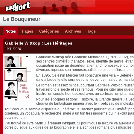
Le Bouquineur
Notes
Pages
Catégories
Archives
Tags
Gabrielle Wittkop : Les Héritages
19/11/2020
Gabrielle Wittkop née Gabrielle Ménardeau (1920-2002), est u
ses centres d'intérêt (thanatos, sexe, identité de genre, ét
occupation nazie un déserteur allemand homosexuel du nom de J
diverses reprises son homosexualité. Le couple s'installe en
En 1895, Célestin Mercier fait construire une villa – Séléné 
date à laquelle elle sera détruite, devenue insalubre, mais la
Le roman est assez mince, pourtant Gabrielle Wittkop réussi
traverseront le siècle et ses remous. Pour ne citer que quelq
frustré, un couple homosexuel avec un corbeau, un pharmacien
Pour les époques et donc l’Histoire, la Grande guerre, la S
chouya de fantastique mineur avec le « petit sac de moleskin
Tout ceci vous semble disparate ou hétéroclite, sachez pourtant que l’intérêt 
ciselées, un vocabulaire recherché, mêlé à un ton très moderne qui n’exclut pas 
potes iront. »)
J’ai trouvé ce livre particulièrement intrigant. Si pour vous la lecture va au-de
corsé puisque aux dires de sa biographie elle a écrit des romans plus musclés ( 