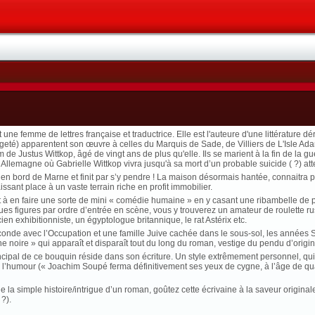
ne femme de lettres française et traductrice. Elle est l'auteure d'une littérature 
rangeté) apparentent son œuvre à celles du Marquis de Sade, de Villiers de L'Isle A
ustus Wittkop, âgé de vingt ans de plus qu'elle. Ils se marient à la fin de la guerr
 Allemagne où Gabrielle Wittkop vivra jusqu'à sa mort d’un probable suicide ( ?) a
- en bord de Marne et finit par s’y pendre ! La maison désormais hantée, connaitra pl
issant place à un vaste terrain riche en profit immobilier.
t à en faire une sorte de mini « comédie humaine » en y casant une ribambelle de 
ues figures par ordre d’entrée en scène, vous y trouverez un amateur de roulette ru
 exhibitionniste, un égyptologue britannique, le rat Astérix etc.
econde avec l’Occupation et une famille Juive cachée dans le sous-sol, les années 
e noire » qui apparaît et disparaît tout du long du roman, vestige du pendu d’origin
principal de ce bouquin réside dans son écriture. Un style extrêmement personnel
l’humour (« Joachim Soupé ferma définitivement ses yeux de cygne, à l’âge de quatre-
là de la simple histoire/intrigue d’un roman, goûtez cette écrivaine à la saveur ori
?).