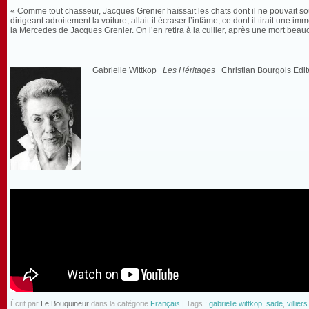
« Comme tout chasseur, Jacques Grenier haïssait les chats dont il ne pouvait sou
dirigeant adroitement la voiture, allait-il écraser l’infâme, ce dont il tirait un
la Mercedes de Jacques Grenier. On l’en retira à la cuiller, après une mort be
Gabrielle Wittkop
Les Héritages
Christian Bourgois Edit
Écrit par
Le Bouquineur
dans la catégorie
Français
| Tags :
gabrielle wittkop
,
sade
,
villier