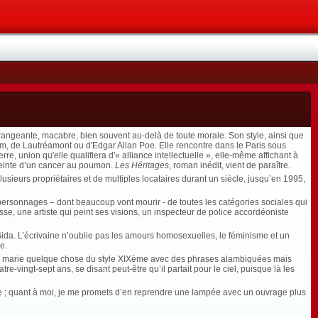
dérangeante, macabre, bien souvent au-delà de toute morale. Son style, ainsi que
dam, de Lautréamont ou d'Edgar Allan Poe. Elle rencontre dans le Paris sous
e, union qu'elle qualifiera d'« alliance intellectuelle », elle-même affichant à
tteinte d’un cancer au poumon.
Les Héritages
, roman inédit, vient de paraître.
usieurs propriétaires et de multiples locataires durant un siècle, jusqu’en 1995,
personnages – dont beaucoup vont mourir - de toutes les catégories sociales qui
sse, une artiste qui peint ses visions, un inspecteur de police accordéoniste
Sida. L’écrivaine n’oublie pas les amours homosexuelles, le féminisme et un
e.
, qui marie quelque chose du style XIXème avec des phrases alambiquées mais
vingt-sept ans, se disant peut-être qu’il partait pour le ciel, puisque là les
ginale ; quant à moi, je me promets d’en reprendre une lampée avec un ouvrage plus