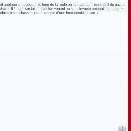
 quelque chat courant le long de la route ou la traversant, donnait-il du gaz et,
s phares il fonçait sur lui, un camion venant en sens inverse emboutit frontalement
combres à ses chasses, rare exemple d’une immanente justice. »
6