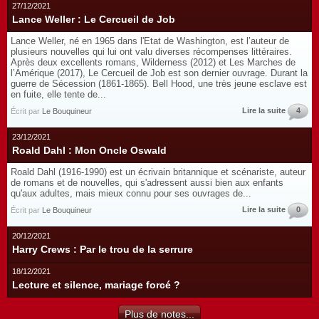
27/12/2021
Lance Weller : Le Cercueil de Job
Lance Weller, né en 1965 dans l'Etat de Washington, est l’auteur de
plusieurs nouvelles qui lui ont valu diverses récompenses littéraires.
Après deux excellents romans, Wilderness (2012) et Les Marches de
l’Amérique (2017), Le Cercueil de Job est son dernier ouvrage. Durant la
guerre de Sécession (1861-1865). Bell Hood, une très jeune esclave est
en fuite, elle tente de...
Lire la suite
4
Écrit par
Le Bouquineur
23/12/2021
Roald Dahl : Mon Oncle Oswald
Roald Dahl (1916-1990) est un écrivain britannique et scénariste, auteur
de romans et de nouvelles, qui s'adressent aussi bien aux enfants
qu'aux adultes, mais mieux connu pour ses ouvrages de...
Lire la suite
0
Écrit par
Le Bouquineur
20/12/2021
Harry Crews : Par le trou de la serrure
18/12/2021
Lecture et silence, mariage forcé ?
Plus de notes...