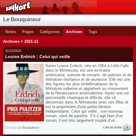
Le Bouquineur
Notes
Pages
Catégories
Archives
Tags
Archives > 2021-12
31/12/2021
Louise Erdrich : Celui qui veille
Karen Louise Erdrich, née en 1954 à Little Falls
dans le Minnesota, est une écrivaine
américaine, auteure de romans, de poésies et de
littérature d'enfance et de jeunesse. Elle est une
des figures les plus emblématiques de la
littérature indienne et appartient au mouvement
de la Renaissance amérindienne. Après une vie
personnelle chaotique et difficile, elle vit
désormais dans le Minnesota avec ses filles et
est la propriétaire d'une petite librairie
indépendante. Celui qui veille , son nouveau
roman, vient de paraître. S’il s’agit bien d’un
roman, il est très largement inspiré d’un...
Lire la suite
4
Écrit par
Le Bouquineur