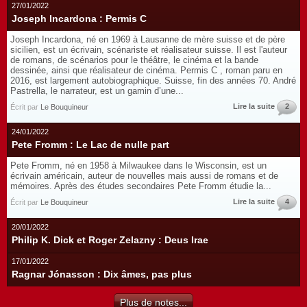
27/01/2022
Joseph Incardona : Permis C
Joseph Incardona, né en 1969 à Lausanne de mère suisse et de père
sicilien, est un écrivain, scénariste et réalisateur suisse. Il est l'auteur
de romans, de scénarios pour le théâtre, le cinéma et la bande
dessinée, ainsi que réalisateur de cinéma. Permis C , roman paru en
2016, est largement autobiographique. Suisse, fin des années 70. André
Pastrella, le narrateur, est un gamin d’une...
Lire la suite
2
Écrit par
Le Bouquineur
24/01/2022
Pete Fromm : Le Lac de nulle part
Pete Fromm, né en 1958 à Milwaukee dans le Wisconsin, est un
écrivain américain, auteur de nouvelles mais aussi de romans et de
mémoires. Après des études secondaires Pete Fromm étudie la...
Lire la suite
4
Écrit par
Le Bouquineur
20/01/2022
Philip K. Dick et Roger Zelazny : Deus Irae
17/01/2022
Ragnar Jónasson : Dix âmes, pas plus
Plus de notes...