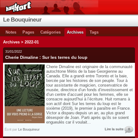
Le Bouquineur
Notes
Pages
Catégories
Archives
Tags
Archives > 2022-01
31/01/2022
Cherie Dimaline : Sur les terres du loup
Cherie Dimaline est originaire de la communauté
autochtone Métis de la baie Georgienne au
Canada. Elle a grandi entre Toronto et la baie,
bercée par les histoires de son peuple. Tour à
tour assistante de magicien, conservatrice de
musée, directrice d’un fonds d’investissement et
d’un centre d’accueil pour les femmes, elle se
consacre aujourd’hui à l’écriture. Huit romans à
son actif dont Sur les terres du loup est le
sixième (2019), le premier à paraître en France.
Victor a disparu depuis un an, au plus grand
désespoir de Joan. Parti après qu’ils se soient
engueulés car il voulait...
Lire la suite
0
Écrit par
Le Bouquineur