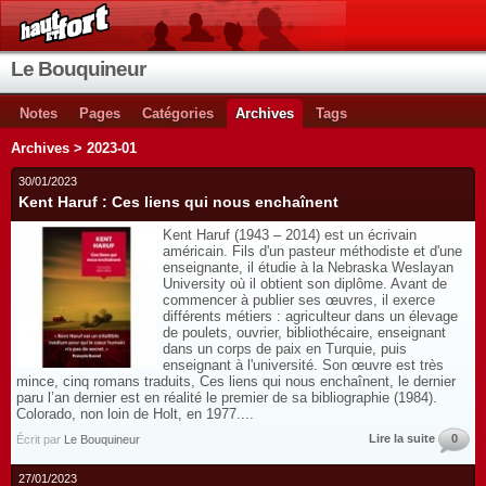
Le Bouquineur
Notes
Pages
Catégories
Archives
Tags
Archives > 2023-01
30/01/2023
Kent Haruf : Ces liens qui nous enchaînent
Kent Haruf (1943 – 2014) est un écrivain
américain. Fils d'un pasteur méthodiste et d'une
enseignante, il étudie à la Nebraska Weslayan
University où il obtient son diplôme. Avant de
commencer à publier ses œuvres, il exerce
différents métiers : agriculteur dans un élevage
de poulets, ouvrier, bibliothécaire, enseignant
dans un corps de paix en Turquie, puis
enseignant à l'université. Son œuvre est très
mince, cinq romans traduits, Ces liens qui nous enchaînent, le dernier
paru l’an dernier est en réalité le premier de sa bibliographie (1984).
Colorado, non loin de Holt, en 1977....
Lire la suite
0
Écrit par
Le Bouquineur
27/01/2023