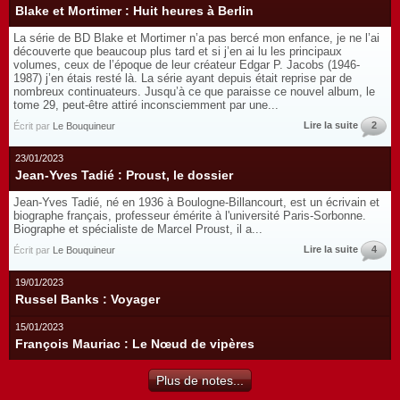
Blake et Mortimer : Huit heures à Berlin
La série de BD Blake et Mortimer n’a pas bercé mon enfance, je ne l’ai
découverte que beaucoup plus tard et si j’en ai lu les principaux
volumes, ceux de l’époque de leur créateur Edgar P. Jacobs (1946-
1987) j’en étais resté là. La série ayant depuis était reprise par de
nombreux continuateurs. Jusqu’à ce que paraisse ce nouvel album, le
tome 29, peut-être attiré inconsciemment par une...
Lire la suite
2
Écrit par
Le Bouquineur
23/01/2023
Jean-Yves Tadié : Proust, le dossier
Jean-Yves Tadié, né en 1936 à Boulogne-Billancourt, est un écrivain et
biographe français, professeur émérite à l'université Paris-Sorbonne.
Biographe et spécialiste de Marcel Proust, il a...
Lire la suite
4
Écrit par
Le Bouquineur
19/01/2023
Russel Banks : Voyager
15/01/2023
François Mauriac : Le Nœud de vipères
Plus de notes...