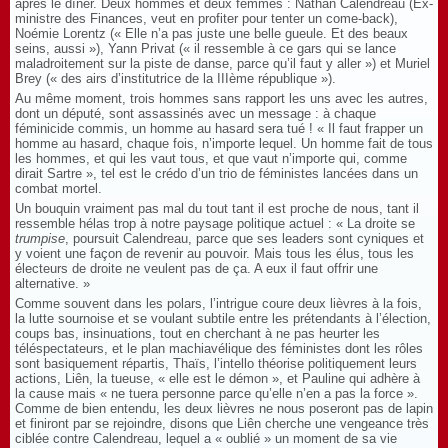
après le dîner. Deux hommes et deux femmes : Nathan Calendreau (Ex-
ministre des Finances, veut en profiter pour tenter un come-back),
Noémie Lorentz (« Elle n’a pas juste une belle gueule. Et des beaux
seins, aussi »), Yann Privat (« il ressemble à ce gars qui se lance
maladroitement sur la piste de danse, parce qu’il faut y aller ») et Muriel
Brey (« des airs d’institutrice de la IIIème république »).
Au même moment, trois hommes sans rapport les uns avec les autres,
dont un député, sont assassinés avec un message : à chaque
féminicide commis, un homme au hasard sera tué ! « Il faut frapper un
homme au hasard, chaque fois, n’importe lequel. Un homme fait de tous
les hommes, et qui les vaut tous, et que vaut n’importe qui, comme
dirait Sartre », tel est le crédo d’un trio de féministes lancées dans un
combat mortel.
Un bouquin vraiment pas mal du tout tant il est proche de nous, tant il
ressemble hélas trop à notre paysage politique actuel : « La droite se
trumpise
, poursuit Calendreau, parce que ses leaders sont cyniques et
y voient une façon de revenir au pouvoir. Mais tous les élus, tous les
électeurs de droite ne veulent pas de ça. A eux il faut offrir une
alternative. »
Comme souvent dans les polars, l’intrigue coure deux lièvres à la fois,
la lutte sournoise et se voulant subtile entre les prétendants à l’élection,
coups bas, insinuations, tout en cherchant à ne pas heurter les
téléspectateurs, et le plan machiavélique des féministes dont les rôles
sont basiquement répartis, Thaïs, l’intello théorise politiquement leurs
actions, Liên, la tueuse, « elle est le démon », et Pauline qui adhère à
la cause mais « ne tuera personne parce qu’elle n’en a pas la force ».
Comme de bien entendu, les deux lièvres ne nous poseront pas de lapin
et finiront par se rejoindre, disons que Liên cherche une vengeance très
ciblée contre Calendreau, lequel a « oublié » un moment de sa vie