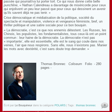
passée qui pourrait/va lui porter tort. Ce qui nous donne cette belle
punchline
, « Nathan Calendreau a davantage de miséricorde pour ceux
qui enjolivent un peu leur passé que pour ceux qui dessinent un avenir
qu’ils savent déjà ne pas tenir. »
Crise démocratique et médiatisation de la politique, société du
spectacle et manipulation, violence et vengeance féministe, bref, un
thriller politique et une satire sociale pour ce bon bouquin.
« La démocratie, c’est ce que nos ennemis détestent. Les Russes, les
Chinois, les populistes, les fondamentalistes, tous ceux-là ont un point
commun : leur haine de la démocratie. La démocratie n’est pas
« importante’, elle est essentielle, elle est le sang qui coule dans nos
veines, l’air que nous respirons. Sans elle, nous n’existons pas. Manier
les mots avec dextérité, c’est sans doute trop demander. »
Thomas Bronnec
Coliseum
Folio - 280
pages -
0
Écrit par
Le Bouquineur
dans la catégorie
POLARS
| Tags :
thomas bronnec