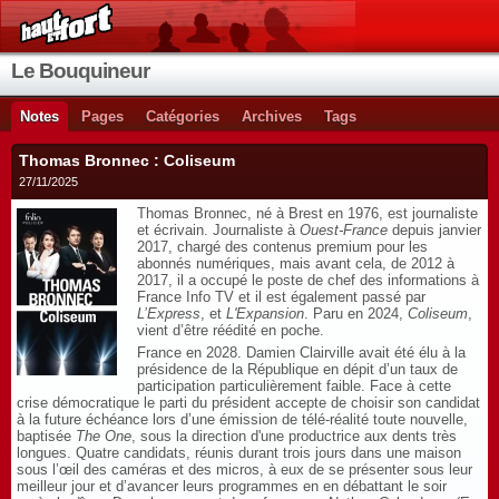
Le Bouquineur
Notes
Pages
Catégories
Archives
Tags
Thomas Bronnec : Coliseum
27/11/2025
Thomas Bronnec, né à Brest en 1976, est journaliste
et écrivain. Journaliste à
Ouest-France
depuis janvier
2017, chargé des contenus premium pour les
abonnés numériques, mais avant cela, de 2012 à
2017, il a occupé le poste de chef des informations à
France Info TV et il est également passé par
L’Express
, et
L'Expansion
. Paru en 2024,
Coliseum
,
vient d’être réédité en poche.
France en 2028. Damien Clairville avait été élu à la
présidence de la République en dépit d’un taux de
participation particulièrement faible. Face à cette
crise démocratique le parti du président accepte de choisir son candidat
à la future échéance lors d’une émission de télé-réalité toute nouvelle,
baptisée
The One
, sous la direction d'une productrice aux dents très
longues. Quatre candidats, réunis durant trois jours dans une maison
sous l’œil des caméras et des micros, à eux de se présenter sous leur
meilleur jour et d’avancer leurs programmes en en débattant le soir