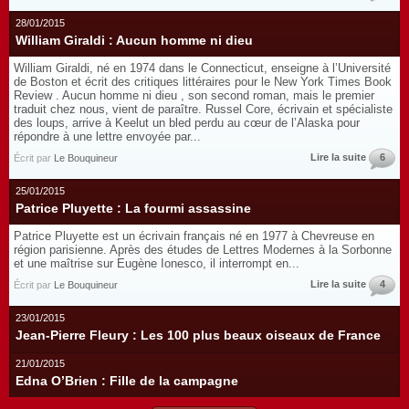
28/01/2015
William Giraldi : Aucun homme ni dieu
William Giraldi, né en 1974 dans le Connecticut, enseigne à l’Université
de Boston et écrit des critiques littéraires pour le New York Times Book
Review . Aucun homme ni dieu , son second roman, mais le premier
traduit chez nous, vient de paraître. Russel Core, écrivain et spécialiste
des loups, arrive à Keelut un bled perdu au cœur de l’Alaska pour
répondre à une lettre envoyée par...
Lire la suite
6
Écrit par
Le Bouquineur
25/01/2015
Patrice Pluyette : La fourmi assassine
Patrice Pluyette est un écrivain français né en 1977 à Chevreuse en
région parisienne. Après des études de Lettres Modernes à la Sorbonne
et une maîtrise sur Eugène Ionesco, il interrompt en...
Lire la suite
4
Écrit par
Le Bouquineur
23/01/2015
Jean-Pierre Fleury : Les 100 plus beaux oiseaux de France
21/01/2015
Edna O’Brien : Fille de la campagne