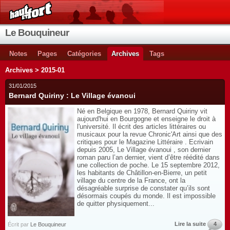
Le Bouquineur
Notes
Pages
Catégories
Archives
Tags
Archives > 2015-01
31/01/2015
Bernard Quiriny : Le Village évanoui
Né en Belgique en 1978, Bernard Quiriny vit
aujourd'hui en Bourgogne et enseigne le droit à
l'université. Il écrit des articles littéraires ou
musicaux pour la revue Chronic'Art ainsi que des
critiques pour le Magazine Littéraire . Ecrivain
depuis 2005, Le Village évanoui , son dernier
roman paru l’an dernier, vient d’être réédité dans
une collection de poche. Le 15 septembre 2012,
les habitants de Châtillon-en-Bierre, un petit
village du centre de la France, ont la
désagréable surprise de constater qu’ils sont
désormais coupés du monde. Il est impossible
de quitter physiquement...
Lire la suite
4
Écrit par
Le Bouquineur