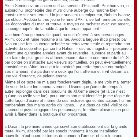
Akim Semionov, un ancien serf au service d’Elisabeth Prokhorovna, est
aujourd’hui propriétaire des murs d’une auberge qui marche bien,
construite sur ses terres. Un jour survient un colporteur, Nahum Ivanov,
qui éblouit Avdotia la très jeune femme d’Akim, se fait remettre par elle
les économies du mari et trouve le moyen de racheter avec cet argent,
l’auberge auprès de la noble à qui le terrain appartient !
Une bien étrange nouvelle quant au sort réservé à ses personnages :
Akim, cocu et ruiné retourne à la rue, Avdotia larguée illico presto par
Nahum une fois l’auberge achetée se retrouvera seule et reprendra son
activité de soubrette, par contre Nahum – escroc magistral – prospérera
durant une quinzaine années avant de revendre l’auberge et partir au
loin faire de plus grosses affaires encore, dans le commerce du blé. Si
par contre on s’attache aux valeurs spirituelles, on peut éventuellement
considérer qu’Akim touche à la sainteté par cette épreuve car malgré
ses malheurs, il a pardonné à ceux qui l’ont offensé et il vit désormais
une vie d’errance, de pèlerin éternel…
Même si ce texte ne m’a pas foncièrement déplu, je me vois mal tenter
de vous le faire lire impérativement. Disons que j’aime de temps à
autre, replonger dans des bouquins du XIXème siècle (et là ce n’est
qu’une nouvelle vite lue), pour une raison mal identifiée je me régale de
cette façon d’écrire et même de ces histoires qui écrites aujourd’hui me
tomberaient des mains après dix lignes. Il y a dans ce côté vieillot de
l’approche psychologique des personnages, le même plaisir qu’on peut
avoir à flâner dans la boutique d’un brocanteur.
« Durant la première année qui suivit son établissement sur la grande
route, Akim, absorbé par les soucis inhérents à toute installation
nouvelle, n’eut guère le temps de songer à l’amour, et si « le grand