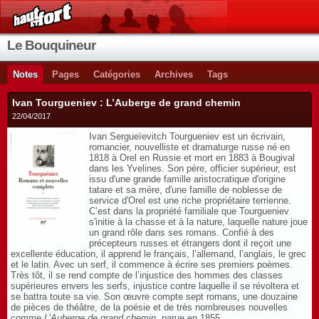
Le Bouquineur
Notes
Pages
Catégories
Archives
Tags
Ivan Tourgueniev : L’Auberge de grand chemin
22/04/2017
Ivan Sergueïevitch Tourgueniev est un écrivain,
romancier, nouvelliste et dramaturge russe né en
1818 à Orel en Russie et mort en 1883 à Bougival
dans les Yvelines. Son père, officier supérieur, est
issu d'une grande famille aristocratique d'origine
tatare et sa mère, d'une famille de noblesse de
service d'Orel est une riche propriétaire terrienne.
C’est dans la propriété familiale que Tourgueniev
s'initie à la chasse et à la nature, laquelle nature joue
un grand rôle dans ses romans. Confié à des
précepteurs russes et étrangers dont il reçoit une
excellente éducation, il apprend le français, l’allemand, l’anglais, le grec
et le latin. Avec un serf, il commence à écrire ses premiers poèmes.
Très tôt, il se rend compte de l’injustice des hommes des classes
supérieures envers les serfs, injustice contre laquelle il se révoltera et
se battra toute sa vie. Son œuvre compte sept romans, une douzaine
de pièces de théâtre, de la poésie et de très nombreuses nouvelles
comme
L’Auberge de grand chemin
, parue en 1855.