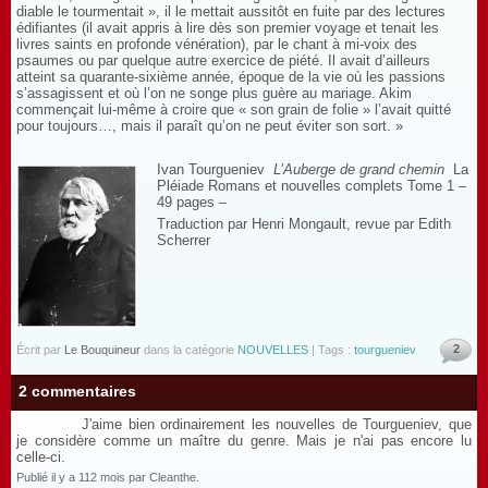
diable le tourmentait », il le mettait aussitôt en fuite par des lectures
édifiantes (il avait appris à lire dès son premier voyage et tenait les
livres saints en profonde vénération), par le chant à mi-voix des
psaumes ou par quelque autre exercice de piété. Il avait d’ailleurs
atteint sa quarante-sixième année, époque de la vie où les passions
s’assagissent et où l’on ne songe plus guère au mariage. Akim
commençait lui-même à croire que « son grain de folie » l’avait quitté
pour toujours…, mais il paraît qu’on ne peut éviter son sort. »
Ivan Tourgueniev
L’Auberge de grand chemin
La
Pléiade Romans et nouvelles complets Tome 1 –
49 pages –
Traduction par Henri Mongault, revue par Edith
Scherrer
2
Écrit par
Le Bouquineur
dans la catégorie
NOUVELLES
| Tags :
tourgueniev
2 commentaires
J'aime bien ordinairement les nouvelles de Tourgueniev, que
je considère comme un maître du genre. Mais je n'ai pas encore lu
celle-ci.
Publié il y a 112 mois par Cleanthe.