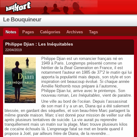
Le Bouquineur
Notes
Pages
Catégories
Archives
Tags
Philippe Djian : Les Inéquitables
22/04/2019
Philippe Djian est un romancier français né en
1949 à Paris. Longtemps présenté comme un
héritier de la
Beat Generation
en France, il est
notamment l'auteur en 1985 de
37°2 le matin
qui lui
apporta la popularité mais depuis, son style et son
inspiration ont beaucoup évolué. Si chaque année
Amélie Nothomb nous prépare à l’automne,
Philippe Djian lui, arrive avec le printemps. Son
nouveau roman,
Les Inéquitables
, vient de paraitre.
Une ville au bord de l’océan. Depuis l’assassinat
de son mari il y a un an, Diana qui a été salement
blessée, en gardant des séquelles, et son beau-frère Marc partagent la
même grande maison. Marc s’est donné pour mission de veiller sur elle
après plusieurs tentatives de suicide. La vie aurait pu reprendre
tranquillement mais un matin sur la plage, Marc trouve plusieurs kilos
de cocaïne échoués là. L’engrenage fatal se met en branle quand il
propose à Joël, par ailleurs frère de Diana, de la revendre…