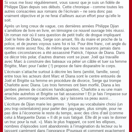
Si vous me lisez régulièrement, vous savez que je suis un fidèle de
Philippe Djian depuis ses débuts. Cette chronique - comme toutes les
autres consacrées aux romans de l’écrivain – ne sera donc pas
vraiment objective et je ne ferai d’ailleurs aucun effort pour qu’elle le
soit.
Après un long creux de vague, ces dernières années Philippe Djian
s’améliore de livre en livre, en témoigne ce nouvel ouvrage très réussi.
Un roman noir où il sera question de petit trafic de drogue impliquant
Joël le frère de Diana, Serge son amant, fils du maire et proche de la
police, et de jeunes voyous sans foi ni loi. Pour être franc, cet angle du
roman reste assez flou, de même que nous ne saurons jamais dans
quelles circonstances a été assassiné Patrick, l’époux de Diana. Dans
ce décor très polar, d’autres drames vont se jouer. Joël qui travaille
avec Marc à construire des bateaux va péter un câble et tuer sa femme
Brigitte, Marc pour l’aider ( !) propose de faire disparaitre le corps.
L’écrivain s’attache surtout à décrire les liens (amitié, famille, sexe)
entre tous les acteurs dont Marc et Diana sont le centre entourés de
Joël et Brigitte sa femme en procédure de divorce, Serge qui trompe
Charlotte avec Diana. Les trois femmes ont bien morflé, Diana a les
jambes pleines de cicatrices handicapantes, Charlotte a eu une main
arrachée autrefois et Brigitte se fait assassiner ! Et je fais l’impasse sur
Denise, personnage secondaire, qui y laissera sa peau aussi…
L’écriture de Djian marie les genres : lyrique au vocabulaire choisi (un
peu trop ostentatoire) pour parler des paysages, plus simple, pour ne
pas dire à l’économie le reste du temps, avec des clins d’œil (comme
celui à Marguerite Duras « Il dit je suis fatigué. Elle dit je vais te donner
un truc pour la nuit. »). Mais le plus frappant, ce sont les ellipses,
nombres d’épisodes sont abandonnés à l’imagination du lecteur ou le
laissent carrément dans l’ignorance (Pourquoi et comment exactement