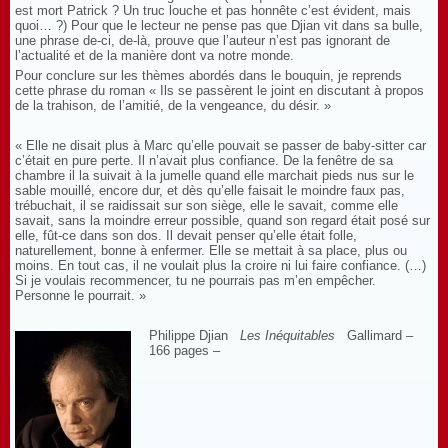
est mort Patrick ? Un truc louche et pas honnête c’est évident, mais
quoi… ?) Pour que le lecteur ne pense pas que Djian vit dans sa bulle,
une phrase de-ci, de-là, prouve que l’auteur n’est pas ignorant de
l’actualité et de la manière dont va notre monde.
Pour conclure sur les thèmes abordés dans le bouquin, je reprends
cette phrase du roman « Ils se passèrent le joint en discutant à propos
de la trahison, de l’amitié, de la vengeance, du désir. »
« Elle ne disait plus à Marc qu’elle pouvait se passer de baby-sitter car
c’était en pure perte. Il n’avait plus confiance. De la fenêtre de sa
chambre il la suivait à la jumelle quand elle marchait pieds nus sur le
sable mouillé, encore dur, et dès qu’elle faisait le moindre faux pas,
trébuchait, il se raidissait sur son siège, elle le savait, comme elle
savait, sans la moindre erreur possible, quand son regard était posé sur
elle, fût-ce dans son dos. Il devait penser qu’elle était folle,
naturellement, bonne à enfermer. Elle se mettait à sa place, plus ou
moins. En tout cas, il ne voulait plus la croire ni lui faire confiance. (…)
Si je voulais recommencer, tu ne pourrais pas m’en empêcher.
Personne le pourrait. »
Philippe Djian
Les Inéquitables
Gallimard –
166 pages –