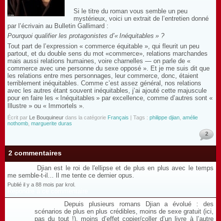
Si le titre du roman vous semble un peu
mystérieux, voici un extrait de l’entretien donné
par l’écrivain au Bulletin Gallimard :
Pourquoi qualifier les protagonistes d’«
Inéquitables
» ?
Tout part de l’expression « commerce équitable », qui fleurit un peu
partout, et du double sens du mot «commerce», relations marchandes
mais aussi relations humaines, voire charnelles — on parle de «
commerce avec une personne du sexe opposé ». Et je me suis dit que
les relations entre mes personnages, leur commerce, donc, étaient
terriblement inéquitables. Comme c’est assez général, nos relations
avec les autres étant souvent inéquitables, j’ai ajouté cette majuscule
pour en faire les «
Inéquitables
» par excellence, comme d’autres sont «
Illustre » ou « Immortels ».
Écrit par
Le Bouquineur
dans la catégorie
Français
| Tags :
philippe djian
,
amélie
nothomb
,
marguerite duras
2
2 commentaires
Djian est le roi de l'ellipse et de plus en plus avec le temps
me semble-t-il... Il me tente ce dernier opus.
Publié il y a 88 mois par krol.
Répondre à ce commentaire
Depuis plusieurs romans Djian a évolué : des
scénarios de plus en plus crédibles, moins de sexe gratuit (ici,
pas du tout !), moins d’effet copier/coller d’un livre à l’autre