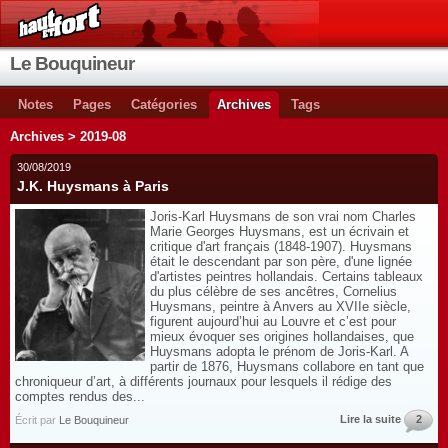
Le Bouquineur
Notes
Pages
Catégories
Archives
Tags
Archives > 2019-08
30/08/2019
J.K. Huysmans à Paris
Joris-Karl Huysmans de son vrai nom Charles
Marie Georges Huysmans, est un écrivain et
critique d'art français (1848-1907). Huysmans
était le descendant par son père, d'une lignée
d'artistes peintres hollandais. Certains tableaux
du plus célèbre de ses ancêtres, Cornelius
Huysmans, peintre à Anvers au XVIIe siècle,
figurent aujourd’hui au Louvre et c’est pour
mieux évoquer ses origines hollandaises, que
Huysmans adopta le prénom de Joris-Karl. A
partir de 1876, Huysmans collabore en tant que
chroniqueur d’art, à différents journaux pour lesquels il rédige des
comptes rendus des...
Lire la suite
2
Écrit par
Le Bouquineur