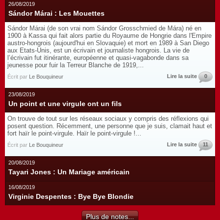
26/08/2019
Sándor Márai : Les Mouettes
Sándor Márai (de son vrai nom Sándor Grosschmied de Mára) né en
1900 à Kassa qui fait alors partie du Royaume de Hongrie dans l'Empire
austro-hongrois (aujourd'hui en Slovaquie) et mort en 1989 à San Diego
aux Etats-Unis, est un écrivain et journaliste hongrois. La vie de
l’écrivain fut itinérante, européenne et quasi-vagabonde dans sa
jeunesse pour fuir la Terreur Blanche de 1919,...
Lire la suite
0
Écrit par
Le Bouquineur
23/08/2019
Un point et une virgule ont un fils
On trouve de tout sur les réseaux sociaux y compris des réflexions qui
posent question. Récemment, une personne que je suis, clamait haut et
fort haïr le point-virgule. Haïr le point-virgule !...
Lire la suite
11
Écrit par
Le Bouquineur
20/08/2019
Tayari Jones : Un Mariage américain
16/08/2019
Virginie Despentes : Bye Bye Blondie
Plus de notes...