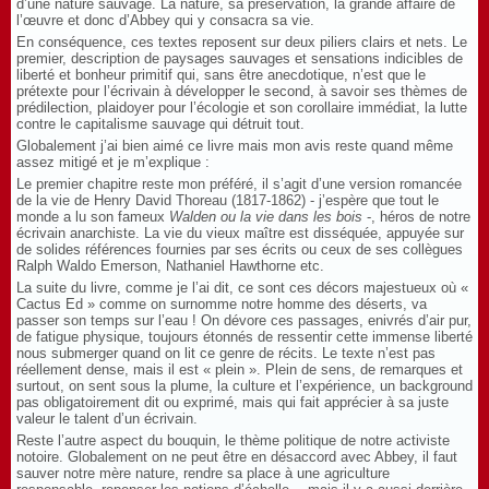
d’une nature sauvage. La nature, sa préservation, la grande affaire de
l’œuvre et donc d’Abbey qui y consacra sa vie.
En conséquence, ces textes reposent sur deux piliers clairs et nets. Le
premier, description de paysages sauvages et sensations indicibles de
liberté et bonheur primitif qui, sans être anecdotique, n’est que le
prétexte pour l’écrivain à développer le second, à savoir ses thèmes de
prédilection, plaidoyer pour l’écologie et son corollaire immédiat, la lutte
contre le capitalisme sauvage qui détruit tout.
Globalement j’ai bien aimé ce livre mais mon avis reste quand même
assez mitigé et je m’explique :
Le premier chapitre reste mon préféré, il s’agit d’une version romancée
de la vie de Henry David Thoreau (1817-1862) - j’espère que tout le
monde a lu son fameux
Walden ou la vie dans les bois
-, héros de notre
écrivain anarchiste. La vie du vieux maître est disséquée, appuyée sur
de solides références fournies par ses écrits ou ceux de ses collègues
Ralph Waldo Emerson, Nathaniel Hawthorne etc.
La suite du livre, comme je l’ai dit, ce sont ces décors majestueux où «
Cactus Ed » comme on surnomme notre homme des déserts, va
passer son temps sur l’eau ! On dévore ces passages, enivrés d’air pur,
de fatigue physique, toujours étonnés de ressentir cette immense liberté
nous submerger quand on lit ce genre de récits. Le texte n’est pas
réellement dense, mais il est « plein ». Plein de sens, de remarques et
surtout, on sent sous la plume, la culture et l’expérience, un background
pas obligatoirement dit ou exprimé, mais qui fait apprécier à sa juste
valeur le talent d’un écrivain.
Reste l’autre aspect du bouquin, le thème politique de notre activiste
notoire. Globalement on ne peut être en désaccord avec Abbey, il faut
sauver notre mère nature, rendre sa place à une agriculture