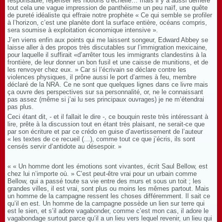
responsable, repenser les notions d’échelle… mais il y a aussi derrière
tout cela une vague impression de panthéisme un peu naïf, une quête
de pureté idéaliste qui effraie notre prophète « Ce qui semble se profiler
à l’horizon, c’est une planète dont la surface entière, océans compris,
sera soumise à exploitation économique intensive ».
J’en viens enfin aux points qui me laissent songeur, Edward Abbey se
laisse aller à des propos très discutables sur l’immigration mexicaine,
pour laquelle il suffirait «d’arrêter tous les immigrants clandestins à la
frontière, de leur donner un bon fusil et une caisse de munitions, et de
les renvoyer chez eux. » Car si l’écrivain se déclare contre les
violences physiques, il prône aussi le port d’armes à feu, membre
déclaré de la NRA. Ce ne sont que quelques lignes dans ce livre mais
ça ouvre des perspectives sur sa personnalité, or, ne le connaissant
pas assez (même si j’ai lu ses principaux ouvrages) je ne m’étendrai
pas plus.
Ceci étant dit, - et il fallait le dire -, ce bouquin reste très intéressant à
lire, prête à la discussion tout en étant très plaisant, ne serait-ce que
par son écriture et par ce crédo en guise d’avertissement de l’auteur
« les textes de ce recueil (…), comme tout ce que j’écris, ils sont
censés servir d’antidote au désespoir. »
« « Un homme dont les émotions sont vivantes, écrit Saul Bellow, est
chez lui n’importe où. » C’est peut-être vrai pour un urbain comme
Bellow, qui a passé toute sa vie entre des murs et sous un toit ; les
grandes villes, il est vrai, sont plus ou moins les mêmes partout. Mais
un homme de la campagne ressent les choses différemment. Il sait ce
qu’il en est. Un homme de la campagne possède un lien sur terre qui
est le sien, et s’il adore vagabonder, comme c’est mon cas, il adore le
vagabondage surtout parce qu’il a un lieu vers lequel revenir, un lieu qui