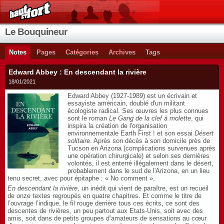
Le Bouquineur
Notes
Pages
Catégories
Archives
Tags
Edward Abbey : En descendant la rivière
18/01/2021
Edward Abbey (1927-1989) est un écrivain et
essayiste américain, doublé d'un militant
écologiste radical. Ses œuvres les plus connues
sont le roman
Le Gang de la clef à molette
, qui
inspira la création de l'organisation
environnementale Earth First ! et son essai
Désert
solitaire
. Après son décès à son domicile près de
Tucson en Arizona (complications survenues après
une opération chirurgicale) et selon ses dernières
volontés, il est enterré illégalement dans le désert,
probablement dans le sud de l'Arizona, en un lieu
tenu secret, avec pour épitaphe : « No comment ».
En descendant la rivière
, un inédit qui vient de paraître, est un recueil
de onze textes regroupés en quatre chapitres. Et comme le titre de
l’ouvrage l’indique, le fil rouge derrière tous ces écrits, ce sont des
descentes de rivières, un peu partout aux Etats-Unis, soit avec des
amis, soit dans de petits groupes d’amateurs de sensations au cœur