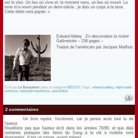
est le sien. Un lieu où vivre et, le moment venu, un lieu où mourir. La
terre m’a nourri pendant un demi-siècle ; je dois un corps à la terre.
Cette dette sera payée. »
Edward Abbey
En descendant la rivière
Gallmeister – 236 pages –
Traduit de l’américain par Jacques Mailhos
Écrit par
Le Bouquineur
dans la catégorie
RECITS
| Tags :
edward abbey
,
ralph waldo
emerson
,
nathaniel hawthorne
,
saul bellow
2
2 commentaires
Un livre repéré, forcément, car je pense avoir tout lu de
l'auteur.
N'oublions pas que l'auteur écrit dans les années 70/80, et que déjà
certaines pratiques des héros du Gang à la clé à molette sont
étonnantes. (c'est un roman, quand même)