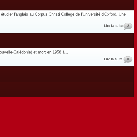
 étudier l'anglais au Corpus Christi College de l'Université d'Oxford. Une
Lire la suite
2
ouvelle-Calédonie) et mort en 1958 à...
Lire la suite
0