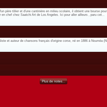
 père tôlier et d'une cantinière en milieu scolaire, il obtient une bourse pour
 en chef chez Saatchi Art de Los Angeles. Ici pour aller ailleurs , paru cet...
naliste et auteur de chansons français d'origine corse, né en 1886 à Nouméa (N
Plus de notes...