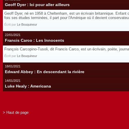
Geoff Dyer : Ici pour aller ailleurs
Geoff Dyer, né en 1958 à Cheltenham, est un écrivain britannique. Enfant d'un
fois ses études terminées, il part pour l'Amérique où il devient conservateur
Écrit par
Le Bouquineur
22/01/2021
Francis Carco : Les Innocents
François Carcopino-Tusoli, dit Francis Carco, est un écrivain, poète, jour
Écrit par
Le Bouquineur
18/01/2021
Edward Abbey : En descendant la rivière
14/01/2021
Luke Healy : Americana
> Haut de page