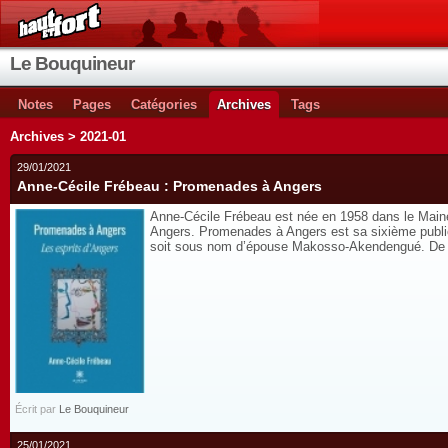
Le Bouquineur
Notes
Pages
Catégories
Archives
Tags
Archives > 2021-01
29/01/2021
Anne-Cécile Frébeau : Promenades à Angers
Anne-Cécile Frébeau est née en 1958 dans le Maine
Angers. Promenades à Angers est sa sixième publica
soit sous nom d’épouse Makosso-Akendengué. De reto
Écrit par
Le Bouquineur
25/01/2021