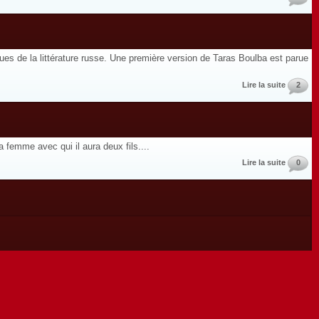
ques de la littérature russe. Une première version de Taras Boulba est parue
Lire la suite
2
 femme avec qui il aura deux fils....
Lire la suite
0