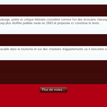
aturge, poète et critique littéraire considéré comme l'un des écrivains classi
coup plus étoffée publiée seule en 1843 et proposée ici constitue le texte...
availle dans le tourisme et sur des chantiers d'appartements où il rencontre sa
Plus de notes...