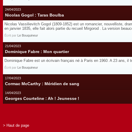
24/04/2023
Nicolas Gogol : Taras Boulba
Nicolas Vassilievitch Gogol (1809-1852) est un romancier, nouvelliste, dram
en janvier 1835, elle fait alors partie du recueil Mirgorod . La version beau
Écrit par
Le Bouquineur
21/04/2023
Dominique Fabre : Mon quartier
Dominique Fabre est un écrivain français né à Paris en 1960. A 23 ans, il tr
Écrit par
Le Bouquineur
17/04/2023
Cormac McCarthy : Méridien de sang
14/04/2023
Georges Courteline : Ah ! Jeunesse !
> Haut de page