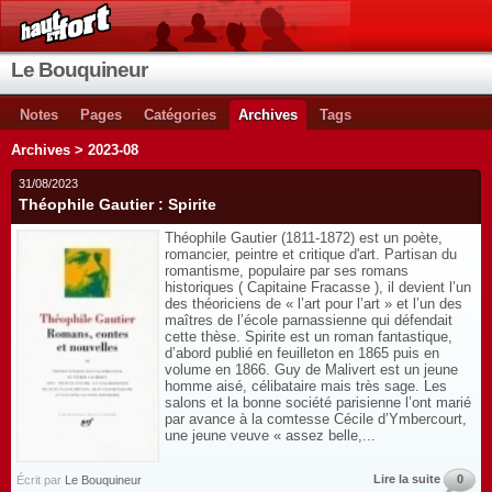
Le Bouquineur
Notes
Pages
Catégories
Archives
Tags
Archives > 2023-08
31/08/2023
Théophile Gautier : Spirite
Théophile Gautier (1811-1872) est un poète,
romancier, peintre et critique d'art. Partisan du
romantisme, populaire par ses romans
historiques ( Capitaine Fracasse ), il devient l’un
des théoriciens de « l’art pour l’art » et l’un des
maîtres de l’école parnassienne qui défendait
cette thèse. Spirite est un roman fantastique,
d’abord publié en feuilleton en 1865 puis en
volume en 1866. Guy de Malivert est un jeune
homme aisé, célibataire mais très sage. Les
salons et la bonne société parisienne l’ont marié
par avance à la comtesse Cécile d’Ymbercourt,
une jeune veuve « assez belle,...
Lire la suite
0
Écrit par
Le Bouquineur