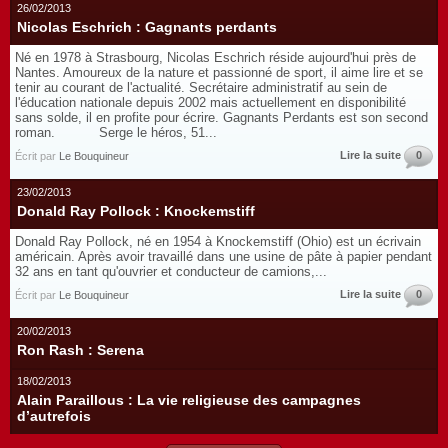
26/02/2013
Nicolas Eschrich : Gagnants perdants
Né en 1978 à Strasbourg, Nicolas Eschrich réside aujourd'hui près de
Nantes. Amoureux de la nature et passionné de sport, il aime lire et se
tenir au courant de l'actualité. Secrétaire administratif au sein de
l'éducation nationale depuis 2002 mais actuellement en disponibilité
sans solde, il en profite pour écrire. Gagnants Perdants est son second
roman. Serge le héros, 51...
Lire la suite
0
Écrit par
Le Bouquineur
23/02/2013
Donald Ray Pollock : Knockemstiff
Donald Ray Pollock, né en 1954 à Knockemstiff (Ohio) est un écrivain
américain. Après avoir travaillé dans une usine de pâte à papier pendant
32 ans en tant qu'ouvrier et conducteur de camions,...
Lire la suite
0
Écrit par
Le Bouquineur
20/02/2013
Ron Rash : Serena
18/02/2013
Alain Paraillous : La vie religieuse des campagnes
d’autrefois