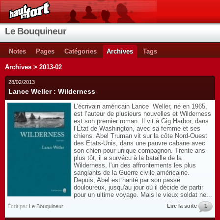
Le Bouquineur
Notes
Pages
Catégories
Archives
Tags
Archives > 2013-02
28/02/2013
Lance Weller : Wilderness
L’écrivain américain Lance Weller, né en 1965,
est l’auteur de plusieurs nouvelles et Wilderness
est son premier roman. Il vit à Gig Harbor, dans
l’État de Washington, avec sa femme et ses
chiens. Abel Truman vit sur la côte Nord-Ouest
des Etats-Unis, dans une pauvre cabane avec
son chien pour unique compagnon. Trente ans
plus tôt, il a survécu à la bataille de la
Wilderness, l'un des affrontements les plus
sanglants de la Guerre civile américaine.
Depuis, Abel est hanté par son passé
douloureux, jusqu'au jour où il décide de partir
pour un ultime voyage. Mais le vieux soldat ne...
Lire la suite
1
Écrit par
Le Bouquineur