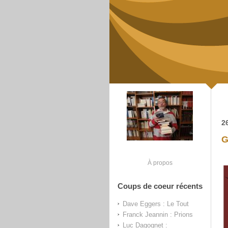
2
G
À propos
Coups de coeur récents
Dave Eggers : Le Tout
Franck Jeannin : Prions
Luc Dagognet :