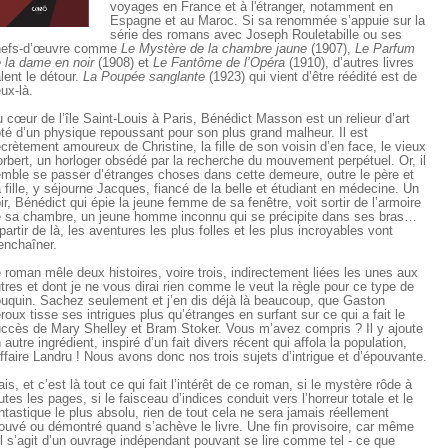
voyages en France et à l'étranger, notamment en
Espagne et au Maroc. Si sa renommée s’appuie sur la
série des romans avec Joseph Rouletabille ou ses
hefs-d’œuvre comme
Le Mystère de la chambre jaune
(1907),
Le Parfum
 la dame en noir
(1908) et
Le Fantôme de l’Opéra
(1910), d’autres livres
lent le détour.
La Poupée sanglante
(1923) qui vient d’être réédité est de
ux-là.
 cœur de l’île Saint-Louis à Paris, Bénédict Masson est un relieur d’art
té d’un physique repoussant pour son plus grand malheur. Il est
crètement amoureux de Christine, la fille de son voisin d’en face, le vieux
rbert, un horloger obsédé par la recherche du mouvement perpétuel. Or, il
mble se passer d’étranges choses dans cette demeure, outre le père et
 fille, y séjourne Jacques, fiancé de la belle et étudiant en médecine. Un
ir, Bénédict qui épie la jeune femme de sa fenêtre, voit sortir de l’armoire
 sa chambre, un jeune homme inconnu qui se précipite dans ses bras…
partir de là, les aventures les plus folles et les plus incroyables vont
enchaîner.
 roman mêle deux histoires, voire trois, indirectement liées les unes aux
tres et dont je ne vous dirai rien comme le veut la règle pour ce type de
uquin. Sachez seulement et j’en dis déjà là beaucoup, que Gaston
roux tisse ses intrigues plus qu’étranges en surfant sur ce qui a fait le
ccès de Mary Shelley et Bram Stoker. Vous m’avez compris ? Il y ajoute
 autre ingrédient, inspiré d’un fait divers récent qui affola la population,
affaire Landru ! Nous avons donc nos trois sujets d’intrigue et d’épouvante.
is, et c’est là tout ce qui fait l’intérêt de ce roman, si le mystère rôde à
utes les pages, si le faisceau d’indices conduit vers l’horreur totale et le
ntastique le plus absolu, rien de tout cela ne sera jamais réellement
ouvé ou démontré quand s’achève le livre. Une fin provisoire, car même
il s’agit d’un ouvrage indépendant pouvant se lire comme tel - ce que