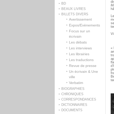
di
BD
Ma
BEAUX LIVRES
hâ
BILLETS DIVERS
Le
Avertissement
mê
se
Expos/Evènements
te
Focus sur un
Vi
écrivain
Les débats
Les interviews
« 
ar
Les librairies
tr
ap
Les traductions
fl
Revue de presse
d’
pl
Un écrivain & Une
fr
ville
Bé
te
Verbatim
BIOGRAPHIES
CHRONIQUES
CORRESPONDANCES
DICTIONNAIRES
DOCUMENTS