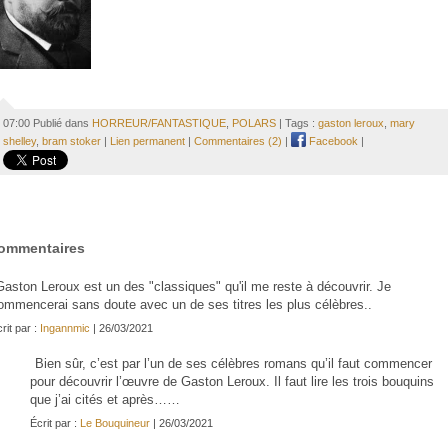
07:00 Publié dans
HORREUR/FANTASTIQUE
,
POLARS
| Tags :
gaston leroux
,
mary
shelley
,
bram stoker
|
Lien permanent
|
Commentaires (2)
|
Facebook
|
ommentaires
Gaston Leroux est un des "classiques" qu'il me reste à découvrir. Je
ommencerai sans doute avec un de ses titres les plus célèbres..
rit par :
Ingannmic
| 26/03/2021
Bien sûr, c’est par l’un de ses célèbres romans qu’il faut commencer
pour découvrir l’œuvre de Gaston Leroux. Il faut lire les trois bouquins
que j’ai cités et après……
Écrit par :
Le Bouquineur
| 26/03/2021