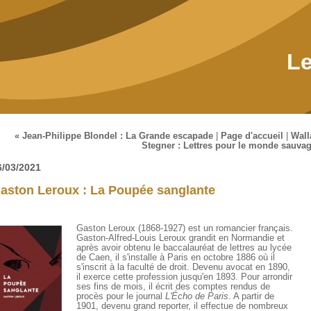
Le
« Jean-Philippe Blondel : La Grande escapade
|
Page d'accueil
|
Wall
Stegner : Lettres pour le monde sauvag
6/03/2021
aston Leroux : La Poupée sanglante
Gaston Leroux (1868-1927) est un romancier français.
Gaston-Alfred-Louis Leroux grandit en Normandie et
après avoir obtenu le baccalauréat de lettres au lycée
de Caen, il s'installe à Paris en octobre 1886 où il
s'inscrit à la faculté de droit. Devenu avocat en 1890,
il exerce cette profession jusqu'en 1893. Pour arrondir
ses fins de mois, il écrit des comptes rendus de
procès pour le journal
L'Écho de Paris
. A partir de
1901, devenu grand reporter, il effectue de nombreux