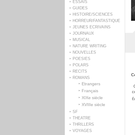
ESSAIS
GUIDES
HISTOIRE/SCIENCES
HORREUR/FANTASTIQUE
JEUNES ECRIVAINS
JOURNAUX
MUSICAL
NATURE WRITING
NOUVELLES
POESIES
POLARS
RECITS
C
ROMANS
Etrangers
Français
c
XIXe siècle
Éc
XVIIIe siècle
SF
THEATRE
THRILLERS
VOYAGES