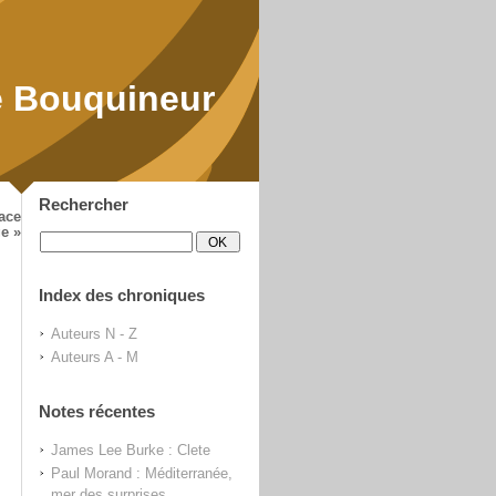
 Bouquineur
Rechercher
ace
e »
Index des chroniques
Auteurs N - Z
Auteurs A - M
Notes récentes
James Lee Burke : Clete
Paul Morand : Méditerranée,
mer des surprises