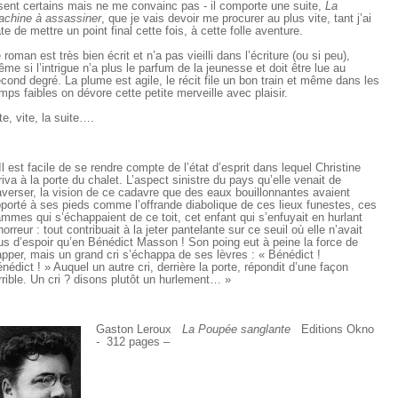
sent certains mais ne me convainc pas - il comporte une suite,
La
chine à assassiner
, que je vais devoir me procurer au plus vite, tant j’ai
te de mettre un point final cette fois, à cette folle aventure.
 roman est très bien écrit et n’a pas vieilli dans l’écriture (ou si peu),
me si l’intrigue n’a plus le parfum de la jeunesse et doit être lue au
cond degré. La plume est agile, le récit file un bon train et même dans les
mps faibles on dévore cette petite merveille avec plaisir.
te, vite, la suite….
Il est facile de se rendre compte de l’état d’esprit dans lequel Christine
riva à la porte du chalet. L’aspect sinistre du pays qu’elle venait de
averser, la vision de ce cadavre que des eaux bouillonnantes avaient
porté à ses pieds comme l’offrande diabolique de ces lieux funestes, ces
ammes qui s’échappaient de ce toit, cet enfant qui s’enfuyait en hurlant
horreur : tout contribuait à la jeter pantelante sur ce seuil où elle n’avait
us d’espoir qu’en Bénédict Masson ! Son poing eut à peine la force de
apper, mais un grand cri s’échappa de ses lèvres : « Bénédict !
nédict ! » Auquel un autre cri, derrière la porte, répondit d’une façon
rrible. Un cri ? disons plutôt un hurlement… »
Gaston Leroux
La Poupée sanglante
Editions Okno
-
312 pages –