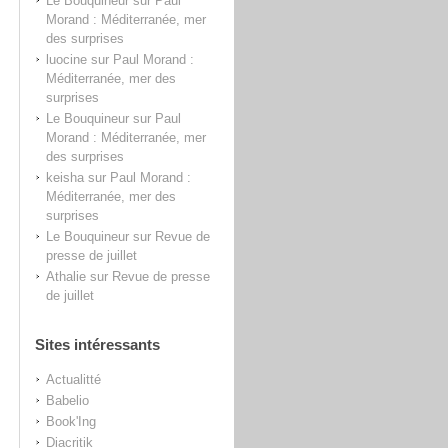
Le Bouquineur
sur
Paul
Morand : Méditerranée, mer
des surprises
luocine
sur
Paul Morand :
Méditerranée, mer des
surprises
Le Bouquineur
sur
Paul
Morand : Méditerranée, mer
des surprises
keisha
sur
Paul Morand :
Méditerranée, mer des
surprises
Le Bouquineur
sur
Revue de
presse de juillet
Athalie
sur
Revue de presse
de juillet
Sites intéressants
Actualitté
Babelio
Book'Ing
Diacritik