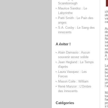
Scareborough
Maurice Sandoz : Le
c
Labyrinthe
de
Patti Smith : Le Pain des
va
ce
anges
S.A. Cosby : Le Sang des
Au
innocents
do
se
No
se
A éviter !
sa
so
Alain Damasio : Aucun
de
A 
souvenir assez solide
s’
Jean Hegland : Le Temps
Le
d'après
au
Laura Vasquez : Les
bo
Le
Forces
su
Mason Coile : William
un
l’
René Manzor : L'Ombre
des innocents
Ma
to
fa
Catégories
pr
s’