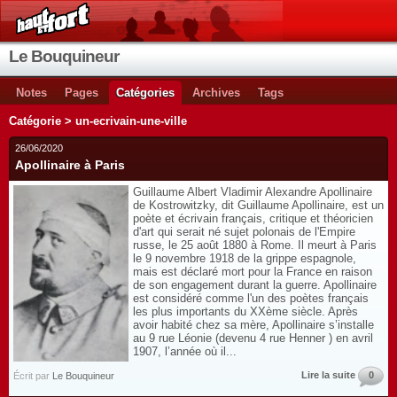
Le Bouquineur
Notes
Pages
Catégories
Archives
Tags
Catégorie > un-ecrivain-une-ville
26/06/2020
Apollinaire à Paris
Guillaume Albert Vladimir Alexandre Apollinaire
de Kostrowitzky, dit Guillaume Apollinaire, est un
poète et écrivain français, critique et théoricien
d'art qui serait né sujet polonais de l'Empire
russe, le 25 août 1880 à Rome. Il meurt à Paris
le 9 novembre 1918 de la grippe espagnole,
mais est déclaré mort pour la France en raison
de son engagement durant la guerre. Apollinaire
est considéré comme l'un des poètes français
les plus importants du XXème siècle. Après
avoir habité chez sa mère, Apollinaire s’installe
au 9 rue Léonie (devenu 4 rue Henner ) en avril
1907, l’année où il...
Lire la suite
0
Écrit par
Le Bouquineur