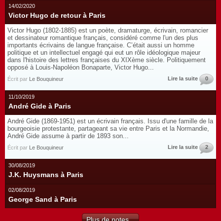
14/02/2020
Victor Hugo de retour à Paris
Victor Hugo (1802-1885) est un poète, dramaturge, écrivain, romancier
et dessinateur romantique français, considéré comme l'un des plus
importants écrivains de langue française. C’était aussi un homme
politique et un intellectuel engagé qui eut un rôle idéologique majeur
dans l'histoire des lettres françaises du XIXème siècle. Politiquement
opposé à Louis-Napoléon Bonaparte, Victor Hugo...
Lire la suite
0
Écrit par
Le Bouquineur
11/10/2019
André Gide à Paris
André Gide (1869-1951) est un écrivain français. Issu d'une famille de la
bourgeoisie protestante, partageant sa vie entre Paris et la Normandie,
André Gide assume à partir de 1893 son...
Lire la suite
2
Écrit par
Le Bouquineur
30/08/2019
J.K. Huysmans à Paris
02/08/2019
George Sand à Paris
Plus de notes...