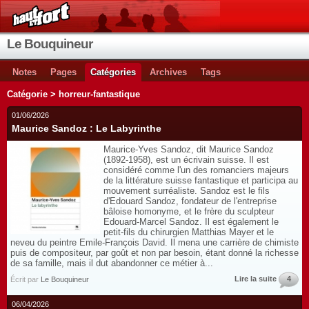
Le Bouquineur
Notes
Pages
Catégories
Archives
Tags
Catégorie > horreur-fantastique
01/06/2026
Maurice Sandoz : Le Labyrinthe
Maurice-Yves Sandoz, dit Maurice Sandoz
(1892-1958), est un écrivain suisse. Il est
considéré comme l'un des romanciers majeurs
de la littérature suisse fantastique et participa au
mouvement surréaliste. Sandoz est le fils
d'Edouard Sandoz, fondateur de l'entreprise
bâloise homonyme, et le frère du sculpteur
Edouard-Marcel Sandoz. Il est également le
petit-fils du chirurgien Matthias Mayer et le
neveu du peintre Emile-François David. Il mena une carrière de chimiste
puis de compositeur, par goût et non par besoin, étant donné la richesse
de sa famille, mais il dut abandonner ce métier à...
Lire la suite
4
Écrit par
Le Bouquineur
06/04/2026