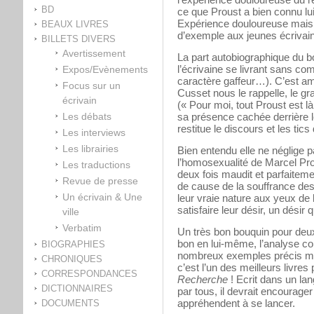
BD
ce que Proust a bien connu lu
Expérience douloureuse mais a
BEAUX LIVRES
d’exemple aux jeunes écrivai
BILLETS DIVERS
Avertissement
La part autobiographique du 
l’écrivaine se livrant sans co
Expos/Evènements
caractère gaffeur…). C’est am
Focus sur un
Cusset nous le rappelle, le gra
écrivain
(« Pour moi, tout Proust est là 
Les débats
sa présence cachée derrière l
restitue le discours et les tics
Les interviews
Les librairies
Bien entendu elle ne néglige pa
l’homosexualité de Marcel Pro
Les traductions
deux fois maudit et parfaitem
Revue de presse
de cause de la souffrance d
Un écrivain & Une
leur vraie nature aux yeux de 
satisfaire leur désir, un désir q
ville
Verbatim
Un très bon bouquin pour deux 
bon en lui-même, l’analyse co
BIOGRAPHIES
nombreux exemples précis ma
CHRONIQUES
c’est l’un des meilleurs livres
CORRESPONDANCES
Recherche
! Ecrit dans un la
DICTIONNAIRES
par tous, il devrait encourager
appréhendent à se lancer.
DOCUMENTS