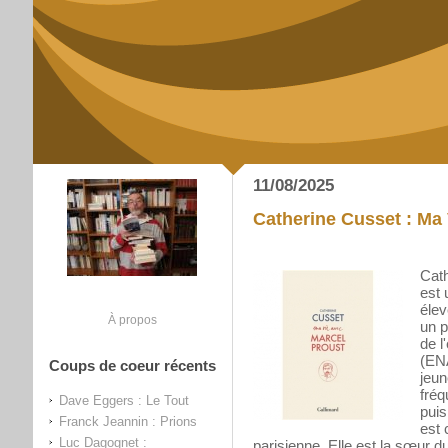
11/08/2025
Catherine Cusset : Ma 
Cath
est 
élev
À propos
un p
de l
(ENA
Coups de coeur récents
jeun
fréq
Dave Eggers : Le Tout
puis
Franck Jeannin : Prions
est 
Luc Dagognet :
parisienne. Elle est la sœur 