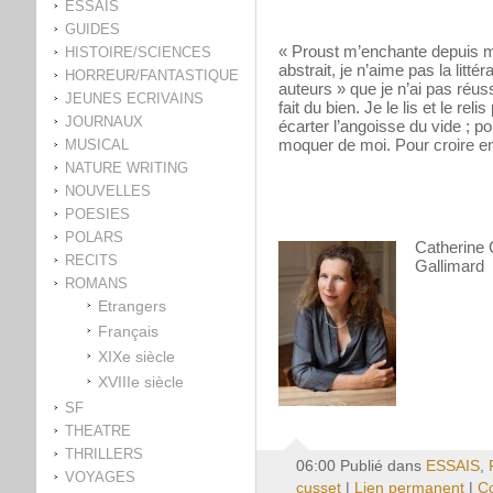
ESSAIS
GUIDES
« Proust m’enchante depuis me
HISTOIRE/SCIENCES
abstrait, je n’aime pas la litté
HORREUR/FANTASTIQUE
auteurs » que je n’ai pas réussi
JEUNES ECRIVAINS
fait du bien. Je le lis et le re
JOURNAUX
écarter l’angoisse du vide ; p
moquer de moi. Pour croire en 
MUSICAL
NATURE WRITING
NOUVELLES
POESIES
POLARS
Catherine
RECITS
Gallimard
ROMANS
Etrangers
Français
XIXe siècle
XVIIIe siècle
SF
THEATRE
THRILLERS
06:00 Publié dans
ESSAIS
,
VOYAGES
cusset
|
Lien permanent
|
Co