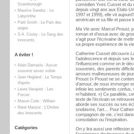
Scareborough
comédien Yves Cusset et du 
depuis vingt ans aux Etats-Un
Maurice Sandoz : Le
1997 et 1999), elle vit aujour
Labyrinthe
américain et sa fille et passe 
Patti Smith : Le Pain des
anges
Ma Vie avec Marcel Proust,
p
roman et d’essai avec de gros
S.A. Cosby : Le Sang des
s’agit pour l’écrivaine de met
innocents
sa propre expérience de la vi
Catherine Cusset découvre
L
A éviter !
l’adolescence et depuis ses l
l’influencent comme on le dé
Alain Damasio : Aucun
souvenirs, des parents diffic
souvenir assez solide
amours malheureuses de jeun
Jean Hegland : Le Temps
Proust (« Proust ne se conten
d'après
d’amour, de nous immerger en e
infinie les sentiments confus, 
Laura Vasquez : Les
m’habitent. ») Ce parallèle, ce
Forces
texte de l’écrivain se retrouver
Mason Coile : William
aborde ses succès ou ses échec
René Manzor : L'Ombre
snobisme, l’art… Pour Cather
des innocents
compagnon de vie, c’est dans 
consolation ou l’inspiration.
Catégories
On y lira aussi une réflexion su
l’expérience douloureuse du re