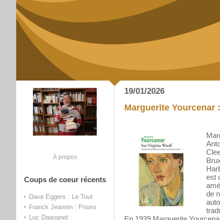
19/01/2026
Marguerite Yourcenar :
Marg
Anto
Cle
À propos
Brux
Harb
est 
Coups de coeur récents
amér
de n
Dave Eggers : Le Tout
auto
Franck Jeannin : Prions
trad
Luc Dagognet :
En 1939 Marguerite Yourcenar,