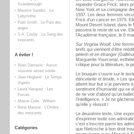
Scareborough
rejoindre Grace Frick, alors pr
New York et sa compagne depu
Maurice Sandoz : Le
1937. Les deux femmes vécur
Labyrinthe
Frick d'un cancer en 1979. Elle
Patti Smith : Le Pain des
Mount Desert Island, dans le
anges
passera le reste de sa vie. El
S.A. Cosby : Le Sang des
l'Académie française, le 6 ma
innocents
Sur Virginia Woolf, Une femme
brefs qui viennent d’être réé
pèlerin et en étranger
(Gallima
A éviter !
Marguerite Yourcenar, esthète 
critique pour la littérature, la 
Alain Damasio : Aucun
souvenir assez solide
Le bouquin s’ouvre sur le text
Jean Hegland : Le Temps
étincelante et timide
, « Les qu
d'après
atteint leur but si je parviens 
sentiment d’humanité qui se d
Laura Vasquez : Les
de ne voir d’abord qu’un ballet
Forces
l’intelligence. » Je ne gâchera
Mason Coile : William
qu’elle y réussit !
René Manzor : L'Ombre
des innocents
Le deuxième texte,
Une expos
d’exprimer toute son admirati
c’est s’inscrire parmi les ad
Catégories
que Nietzsche à bon droit tro
poursuivons avec
Mozart à S