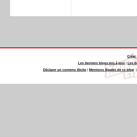
Créer
Les derniers blogs mis à jour
|
Les d
Déclarer un contenu illicite
|
Mentions légales de ce blog