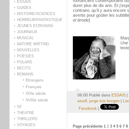
romanciers contemporains do
ESSAIS
durer plus de dix ans. Et j'e
GUIDES
contraire, qu'il y aura encore
HISTOIRE/SCIENCES
avertis pour goûter les subtilité
HORREUR/FANTASTIQUE
et timide
]
JEUNES ECRIVAINS
JOURNAUX
Mar
MUSICAL
Une 
NATURE WRITING
text
NOUVELLES
POESIES
POLARS
RECITS
ROMANS
Etrangers
Français
XIXe siècle
06:00 Publié dans
ESSAIS
|
XVIIIe siècle
woolf
,
jorge luis borges
|
Lie
SF
Facebook
|
THEATRE
THRILLERS
VOYAGES
Page précédente
1
2
3
4
5
6
7
8