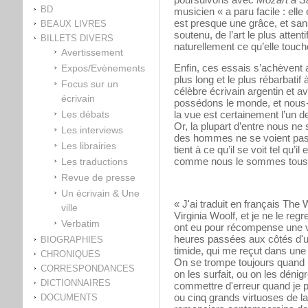
BD
musicien « a paru facile : elle 
est presque une grâce, et sans
BEAUX LIVRES
soutenu, de l’art le plus attent
BILLETS DIVERS
naturellement ce qu’elle touc
Avertissement
Enfin, ces essais s’achèvent
Expos/Evènements
plus long et le plus rébarbati
Focus sur un
célèbre écrivain argentin et a
écrivain
possédons le monde, et nous-
Les débats
la vue est certainement l’un d
Or, la plupart d’entre nous ne
Les interviews
des hommes ne se voient pas 
Les librairies
tient à ce qu’il se voit tel qu’i
comme nous le sommes tous
Les traductions
Revue de presse
Un écrivain & Une
« J'ai traduit en français The
ville
Virginia Woolf, et je ne le reg
Verbatim
ont eu pour récompense une v
heures passées aux côtés d'un
BIOGRAPHIES
timide, qui me reçut dans une
CHRONIQUES
On se trompe toujours quand il
CORRESPONDANCES
on les surfait, ou on les dénig
DICTIONNAIRES
commettre d'erreur quand je p
ou cinq grands virtuoses de la
DOCUMENTS