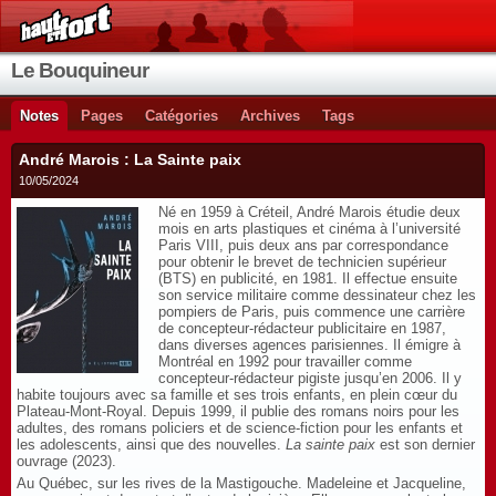
Le Bouquineur
Notes
Pages
Catégories
Archives
Tags
André Marois : La Sainte paix
10/05/2024
Né en 1959 à Créteil, André Marois étudie deux
mois en arts plastiques et cinéma à l’université
Paris VIII, puis deux ans par correspondance
pour obtenir le brevet de technicien supérieur
(BTS) en publicité, en 1981. Il effectue ensuite
son service militaire comme dessinateur chez les
pompiers de Paris, puis commence une carrière
de concepteur-rédacteur publicitaire en 1987,
dans diverses agences parisiennes. Il émigre à
Montréal en 1992 pour travailler comme
concepteur-rédacteur pigiste jusqu’en 2006. Il y
habite toujours avec sa famille et ses trois enfants, en plein cœur du
Plateau-Mont-Royal. Depuis 1999, il publie des romans noirs pour les
adultes, des romans policiers et de science-fiction pour les enfants et
les adolescents, ainsi que des nouvelles.
La sainte paix
est son dernier
ouvrage (2023).
Au Québec, sur les rives de la Mastigouche. Madeleine et Jacqueline,