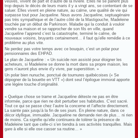
veuves, vivent de part et d’autre de la rivière. Elles ne se parlent plus
trop depuis le décès de leurs maris il y a vingt ans, se contentant de se
saluer. Elles vivent en pleine nature, au calme, une qualité de vie qui
surpasse tout pour Jacqueline. Nous avons Jacqueline, septuagénaire
pas très sympathique et de l’autre côté de la Mastigouche, Madeleine
touchée par un début de Parkinson. Maladie qui la conduit à vouloir
vendre sa maison et se rapprocher de son fils en ville, quand
Jacqueline l’apprend c’est la catastrophe, terminé le calme, de
nouveaux voisins, bruyants certainement… il faut qu’elle remédie à ce
problème au plus vite.
Ne perdez pas votre temps avec ce bouquin, c’est un polar pour
pensionnaires des EHPAD.
Le plan de Jacqueline : « Un suicide non assisté pour éloigner les
acheteurs, si Madeleine se donne la mort dans sa propre maison, les
gens n’auront plus envie d’y vivre, par superstition. »
Un polar bien nunuche, ponctué de tournures québécoises (« Se
dépogner de la bouette en VTT ») dont seul l’épilogue immoral apporte
une légère touche d’originalité.
« Quelque chose se trame et Jacqueline déteste ne pas en être
informée, parce que rien ne doit perturber ses habitudes. C’est sacré.
Tout ce qui se passe chez l’autre la concerne et l’affecte directement.
La sainte paix jusqu’à la fin de ses jours. En pleine nature, dans ce
décor idyllique, immuable. Jacqueline ne demande rien de plus… ni rien
de moins. Ca signifie qu’elle continuera de tolérer la présence de
Madeleine tant que celle-ci s’en tiendra à ses activités tranquilles. Mais
gare à elle si elle ose casser sa routine… »