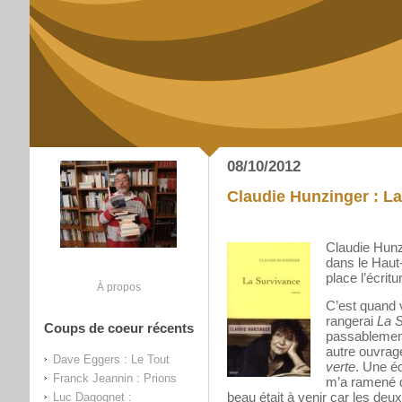
08/10/2012
Claudie Hunzinger : L
Claudie Hunz
dans le Haut-
place l’écritu
À propos
C’est quand v
rangerai
La 
Coups de coeur récents
passablement
autre ouvrag
Dave Eggers : Le Tout
verte
. Une éd
Franck Jeannin : Prions
m’a ramené q
beau était à venir car les de
Luc Dagognet :