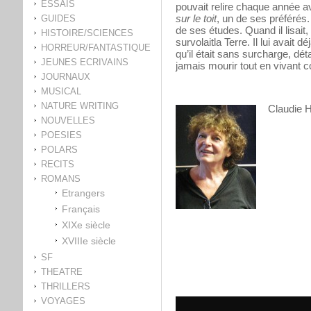
ESSAIS
pouvait relire chaque année a
sur le toit
, un de ses préférés.
GUIDES
de ses études. Quand il lisait, il 
HISTOIRE/SCIENCES
survolaitla Terre. Il lui avait d
HORREUR/FANTASTIQUE
qu’il était sans surcharge, déta
JEUNES ECRIVAINS
jamais mourir tout en vivant c
JOURNAUX
MUSICAL
NATURE WRITING
Claudie 
NOUVELLES
POESIES
POLARS
RECITS
ROMANS
Etrangers
Français
XIXe siècle
XVIIIe siècle
SF
THEATRE
THRILLERS
VOYAGES