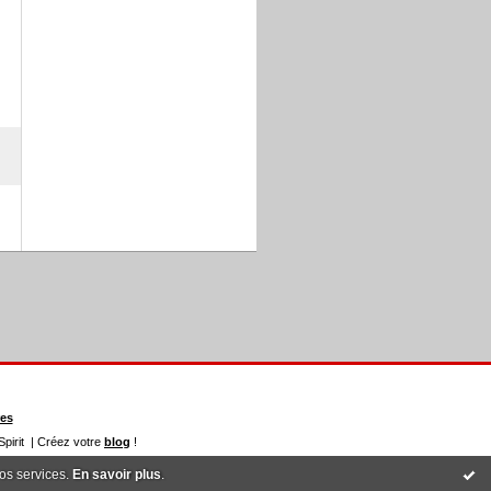
res
pirit | Créez votre
blog
!
nos services.
En savoir plus
.