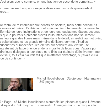
c’est alors que je compris, en une fraction de seconde je compris… »
 roman assez bon pour que je le dévore en moins de quarante-huit
eures…
Je tentai de m’intéresser aux débats de société, mais cette période fut
cevante et brève : l’extrême conformisme des intervenants, la navrante
iformité de leurs indignations et de leurs enthousiasmes étaient devenus
ls que je pouvais à présent prévoir leurs interventions non seulement
ns leurs grandes lignes mais même dans le détail, en réalité au mot près,
s éditorialistes et les grands témoins défilaient comme d’inutiles
rionnettes européennes, les crétins succédaient aux crétins, se
ngratulant de la pertinence et de la moralité de leurs vues, j’aurais pu
rire leurs dialogues à leur place et je finis par éteindre définitivement mon
léviseur, tout cela n’aurait fait que m’attrister davantage, si j’avais eu la
rce de continuer. »
Michel Houellebecq
Sérotonine
Flammarion
– 347 pages –
 : Page 145 Michel Houellebecq s’emmêle les pinceaux quand il évoque
 disque du Pink Floyd « … il ressortit
Ummagumma
. « Le disque à la