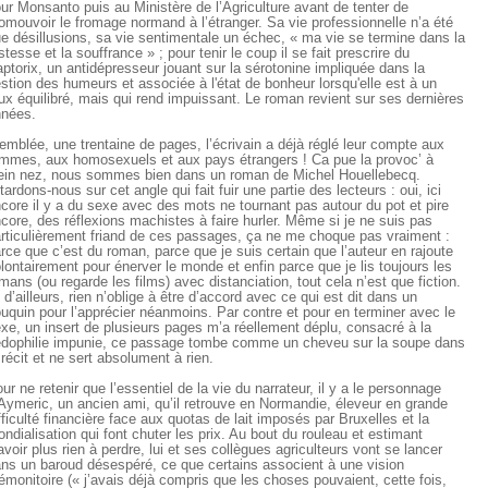
ur Monsanto puis au Ministère de l’Agriculture avant de tenter de
omouvoir le fromage normand à l’étranger. Sa vie professionnelle n’a été
e désillusions, sa vie sentimentale un échec, « ma vie se termine dans la
istesse et la souffrance » ; pour tenir le coup il se fait prescrire du
ptorix, un antidépresseur jouant sur la sérotonine impliquée dans la
stion des humeurs et associée à l'état de bonheur lorsqu'elle est à un
ux équilibré, mais qui rend impuissant. Le roman revient sur ses dernières
nées.
emblée, une trentaine de pages, l’écrivain a déjà réglé leur compte aux
mmes, aux homosexuels et aux pays étrangers ! Ca pue la provoc’ à
ein nez, nous sommes bien dans un roman de Michel Houellebecq.
tardons-nous sur cet angle qui fait fuir une partie des lecteurs : oui, ici
core il y a du sexe avec des mots ne tournant pas autour du pot et pire
core, des réflexions machistes à faire hurler. Même si je ne suis pas
rticulièrement friand de ces passages, ça ne me choque pas vraiment :
rce que c’est du roman, parce que je suis certain que l’auteur en rajoute
lontairement pour énerver le monde et enfin parce que je lis toujours les
mans (ou regarde les films) avec distanciation, tout cela n’est que fiction.
 d’ailleurs, rien n’oblige à être d’accord avec ce qui est dit dans un
uquin pour l’apprécier néanmoins. Par contre et pour en terminer avec le
xe, un insert de plusieurs pages m’a réellement déplu, consacré à la
dophilie impunie, ce passage tombe comme un cheveu sur la soupe dans
 récit et ne sert absolument à rien.
ur ne retenir que l’essentiel de la vie du narrateur, il y a le personnage
Aymeric, un ancien ami, qu’il retrouve en Normandie, éleveur en grande
fficulté financière face aux quotas de lait imposés par Bruxelles et la
ndialisation qui font chuter les prix. Au bout du rouleau et estimant
avoir plus rien à perdre, lui et ses collègues agriculteurs vont se lancer
ns un baroud désespéré, ce que certains associent à une vision
émonitoire (« j’avais déjà compris que les choses pouvaient, cette fois,