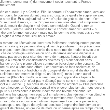
ellement tourner mal ») du mouvement social touchant la France
tuellement.
fin et surtout, il y a Camille. Elle, le narrateur l’a vraiment aimée, avouant
oir connu le bonheur durant cinq ans, jusqu’à ce qu’elle le surprenne avec
e autre fille. Et si aujourd’hui sa vie n’a plus de goût ou de sens, c’est
’il se meurt d’amour, « J’ai l’impression que vous êtes tout simplement en
ain de mourir de chagrin » lui révèle son médecin. Quand le roman
achève, Florent-Claude Labrouste fait le constat amer qu’il aurait « pu
ndre une femme heureuse » mais que lui comme elle, n’ont pas su voir
s signes d’amour que Dieu nous envoie.
s romans de l’écrivain se lisent très facilement, techniquement parlant,
est en cela qu’ils peuvent être qualifiés de populaires ; très précis dans
n propos, complètement ancrés dans notre monde moderne avec une
uche de nostalgie - évoquée ou non - de temps anciens disparus à
mais, pas avare pour citer des noms de marques, l’auteur inscrit son
trigue au milieu de considérations diverses qui s’enchainent sans
bander et d’une plume allègre comme un bavardage entre copains. On
ute du coq à l’âne sans effort, il est question de faits sociétaux, de
flexions sur les contradictions de Europe et de la mondialisation (et là
uellebecq sait mettre le doigt où ça fait mal), mais il parle aussi
ttérature (Blanchot morfle, « auteur idéal pour apprendre à taper à la
chine, parce qu’on n’est pas « dérangé par le sens » », tout comme
got ou Goethe…). Au cœur de ce pessimisme ambiant (« Plus personne
 sera heureux en Occident, pensait-elle encore, plus jamais, nous devons
jourd’hui considérer le bonheur comme une rêverie ancienne, les
nditions historiques n’en sont tout simplement plus réunies. ») on déniche
urtant des traits d’humour. Et pour en terminer avec l’écriture de
écrivain, dans cet ouvrage il utilise fréquemment ce que je pense être,
épanalepse, une figure de style qui consiste à reprendre littéralement un
gment de phrase, un groupe de mots ou un terme après un temps d'arrêt,