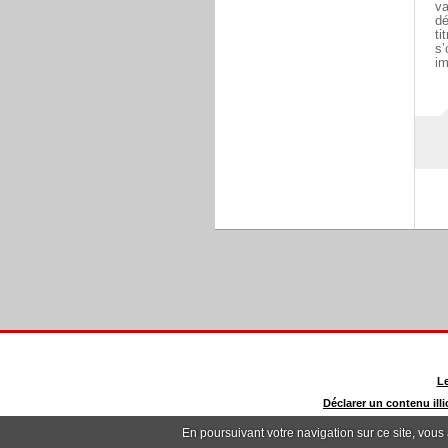
va
dé
ti
s’
im
Le
Déclarer un contenu illi
En poursuivant votre navigation sur ce site, vous