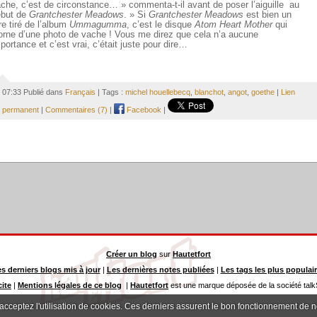
che, c’est de circonstance… » commenta-t-il avant de poser l’aiguille au
but de
Grantchester Meadows
. » Si
Grantchester Meadows
est bien un
tre tiré de l’album
Ummagumma
, c’est le disque
Atom Heart Mother
qui
orne d’une photo de vache ! Vous me direz que cela n’a aucune
portance et c’est vrai, c’était juste pour dire…
07:33 Publié dans
Français
| Tags :
michel houellebecq
,
blanchot
,
angot
,
goethe
|
Lien
permanent
|
Commentaires (7)
|
Facebook
|
Créer un blog
sur
Hautetfort
s derniers blogs mis à jour
|
Les dernières notes publiées
|
Les tags les plus populai
cite
|
Mentions légales de ce blog
|
Hautetfort
est une marque déposée de la société talkS
 acceptez l'utilisation de cookies. Ces derniers assurent le bon fonctionnement de 