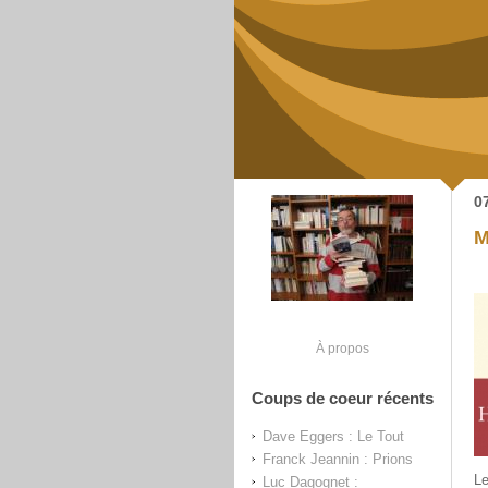
0
M
À propos
Coups de coeur récents
Dave Eggers : Le Tout
Franck Jeannin : Prions
Le
Luc Dagognet :