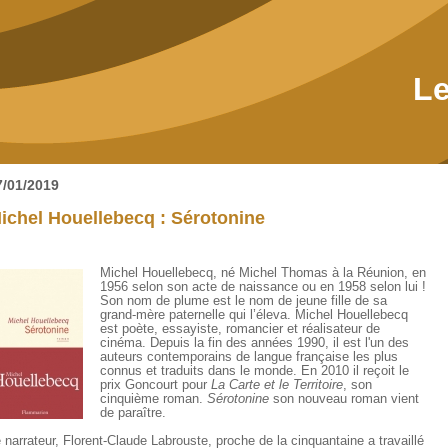
Le
7/01/2019
ichel Houellebecq : Sérotonine
Michel Houellebecq, né Michel Thomas à la Réunion, en
1956 selon son acte de naissance ou en 1958 selon lui !
Son nom de plume est le nom de jeune fille de sa
grand-mère paternelle qui l’éleva. Michel Houellebecq
est poète, essayiste, romancier et réalisateur de
cinéma. Depuis la fin des années 1990, il est l'un des
auteurs contemporains de langue française les plus
connus et traduits dans le monde. En 2010 il reçoit le
prix Goncourt pour
La Carte et le Territoire
, son
cinquième roman.
Sérotonine
son nouveau roman vient
de paraître.
 narrateur, Florent-Claude Labrouste, proche de la cinquantaine a travaillé