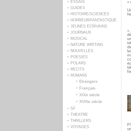
ESSAIS
« 
GUIDES
Un
HISTOIRE/SCIENCES
h
HORREUR/FANTASTIQUE
JEUNES ECRIVAINS
« 
JOURNAUX
dé
MUSICAL
un
te
NATURE WRITING
da
NOUVELLES
le
ma
POESIES
co
POLARS
éc
té
RECITS
fo
ROMANS
Etrangers
Français
XIXe siècle
XVIIIe siècle
SF
THEATRE
THRILLERS
PS
VOYAGES
un