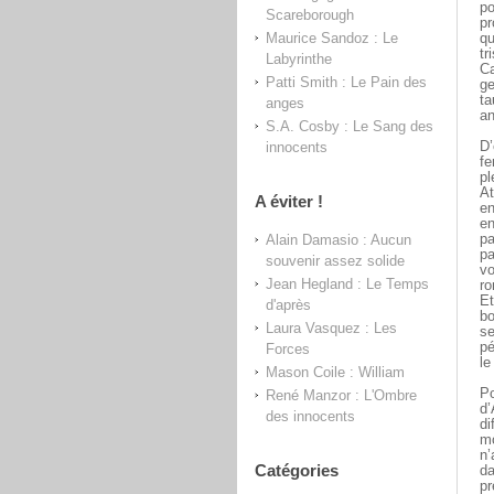
po
Scareborough
pr
Maurice Sandoz : Le
qu
tr
Labyrinthe
Ca
Patti Smith : Le Pain des
ge
ta
anges
an
S.A. Cosby : Le Sang des
innocents
D’
fe
pl
At
A éviter !
en
en
Alain Damasio : Aucun
pa
pa
souvenir assez solide
vo
Jean Hegland : Le Temps
ro
Et
d'après
bo
Laura Vasquez : Les
se
pé
Forces
le
Mason Coile : William
Po
René Manzor : L'Ombre
d’
des innocents
di
mo
n’
Catégories
da
pr