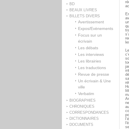
ré
BD
ac
BEAUX LIVRES
En
BILLETS DIVERS
av
Avertissement
un
qu
Expos/Evènements
tr
s’
Focus sur un
re
écrivain
le
Les débats
Le
Les interviews
c’
so
Les librairies
to
ja
Les traductions
in
Revue de presse
dé
sa
Un écrivain & Une
ré
ville
Ho
li
Verbatim
ma
An
BIOGRAPHIES
ne
CHRONIQUES
au
co
CORRESPONDANCES
po
DICTIONNAIRES
l’
l'
DOCUMENTS
se