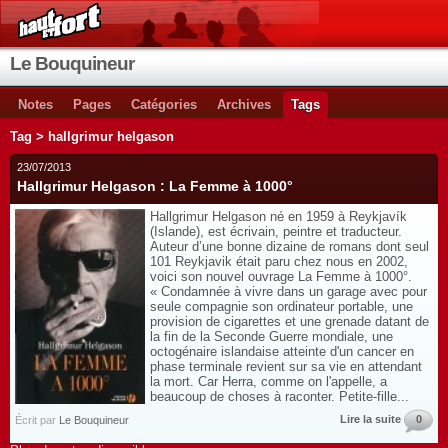
Le Bouquineur
Notes
Pages
Catégories
Archives
Tags
Tag > hallgrimur helgason
23/07/2013
Hallgrimur Helgason : La Femme à 1000°
Hallgrimur Helgason né en 1959 à Reykjavík
(Islande), est écrivain, peintre et traducteur.
Auteur d’une bonne dizaine de romans dont seul
101 Reykjavik était paru chez nous en 2002,
voici son nouvel ouvrage La Femme à 1000°.
« Condamnée à vivre dans un garage avec pour
seule compagnie son ordinateur portable, une
provision de cigarettes et une grenade datant de
la fin de la Seconde Guerre mondiale, une
octogénaire islandaise atteinte d'un cancer en
phase terminale revient sur sa vie en attendant
la mort. Car Herra, comme on l'appelle, a
beaucoup de choses à raconter. Petite-fille...
Lire la suite
0
Écrit par
Le Bouquineur