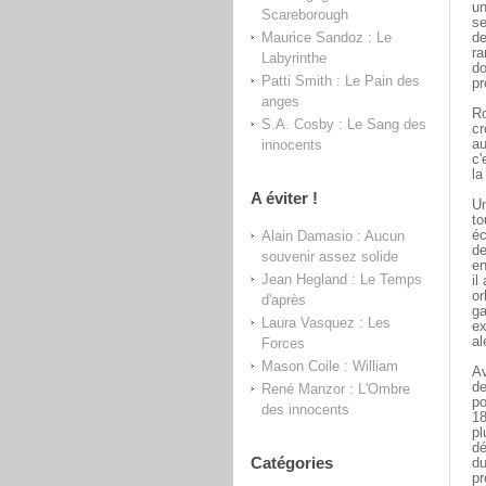
un
Scareborough
se
Maurice Sandoz : Le
de
ra
Labyrinthe
do
Patti Smith : Le Pain des
pr
anges
Ro
S.A. Cosby : Le Sang des
cr
innocents
au
c'
la
A éviter !
Un
to
Alain Damasio : Aucun
éc
de
souvenir assez solide
en
Jean Hegland : Le Temps
il
or
d'après
ga
Laura Vasquez : Les
ex
al
Forces
Mason Coile : William
Av
de
René Manzor : L'Ombre
po
des innocents
18
pl
dé
Catégories
du
pr