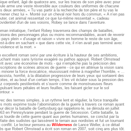
ique enfant, âgé de quatorze ans, sur les traces de son père avec pour
ule arme une veste réversible aux couleurs des uniformes de chacune
s deux armées, « Tu vas partir à la recherche de ton père et tu vas le
mener chez lui ». Monté sur un cheval noir hors du commun, « A n’en pas
uter, cet animal ressentait ce que lui-même ressentait », cadeau
ovidentiel d'un de ses voisins, Robey se lance dans l’aventure.
man initiatique, l’enfant Robey traversera des champs de batailles,
oisera des personnages plus ou moins recommandables, avant de revenir
 pays plein « d’usage et raison » vivre en homme le reste de son âge,
est-à-dire en sachant « que dans cette vie, il n’en avait pas terminé avec
 violence et la mort. »
 excellent roman servi par une écriture à la hauteur de ses ambitions,
uchant mais sans lyrisme exagéré ou pathos appuyé. Robert Olmstead
rit avec une économie de mots - qui n’empêche pas la précision des
scriptions de scènes atroces de guerre - ce qui en atténue la vision sans
 minorer la force évocatrice, réussissant même à magnifier l’horrible, « …
 assista, horrifié, à la dilatation progressive de leurs yeux qui sortaient des
bites, et au bout d’un certain temps, il les vit éclater sous la pression des
z corporels pestilentiels et s’ouvrir comme de monstrueuses fleurs
pulsant leurs pétales et leurs feuilles, les faisant gicler sur le sol
entour. »
ec des termes simples, à un rythme lent et régulier, la force tranquille
s mots exprime toute l’abomination de la guerre à travers ce roman ayant
ur décor la bataille de Gettysburg qui rappelons-le, se déroula en juillet
63 en Pennsylvanie pendant la guerre de Sécession. Cette bataille, la
us lourde de cette guerre quant aux pertes humaines, se conclut par la
faite des sudistes qui laissèrent le terrain aux nordistes et fut un tournant
 conflit. Le lecteur pensera au
Wilderness
de Lance Weller, à ce détail
ès que Robert Olmstead a écrit son roman en 2007, soit cinq ans plus tôt.