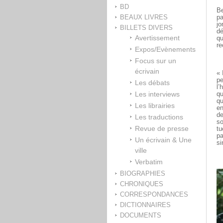
BD
Be
BEAUX LIVRES
pa
jo
BILLETS DIVERS
dé
Avertissement
qu
r
Expos/Evènements
Focus sur un
écrivain
« 
pe
Les débats
l’
Les interviews
qu
qu
Les librairies
en
de
Les traductions
so
Revue de presse
tu
pa
Un écrivain & Une
si
ville
Verbatim
BIOGRAPHIES
CHRONIQUES
CORRESPONDANCES
DICTIONNAIRES
DOCUMENTS