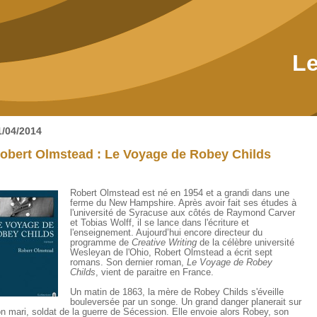
Le
1/04/2014
obert Olmstead : Le Voyage de Robey Childs
Robert Olmstead est né en 1954 et a grandi dans une
ferme du New Hampshire. Après avoir fait ses études à
l'université de Syracuse aux côtés de Raymond Carver
et Tobias Wolff, il se lance dans l'écriture et
l'enseignement. Aujourd’hui encore directeur du
programme de
Creative Writing
de la célèbre université
Wesleyan de l'Ohio, Robert Olmstead a écrit sept
romans. Son dernier roman,
Le Voyage de Robey
Childs
, vient de paraitre en France.
Un matin de 1863, la mère de Robey Childs s'éveille
bouleversée par un songe. Un grand danger planerait sur
n mari, soldat de la guerre de Sécession. Elle envoie alors Robey, son