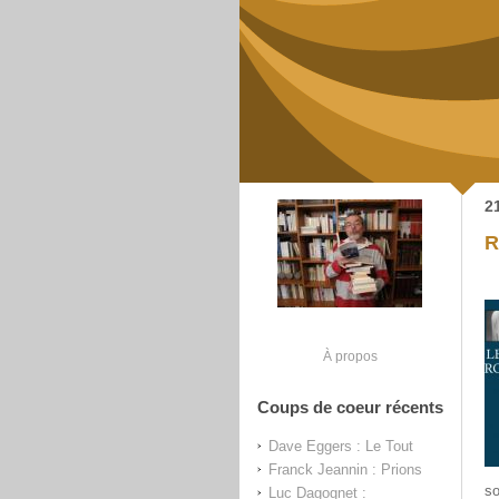
2
R
À propos
Coups de coeur récents
Dave Eggers : Le Tout
Franck Jeannin : Prions
so
Luc Dagognet :