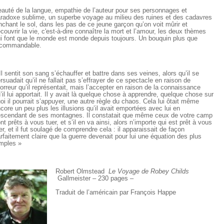
auté de la langue, empathie de l’auteur pour ses personnages et
radoxe sublime, un superbe voyage au milieu des ruines et des cadavres
nchant le sol, dans les pas de ce jeune garçon qu’on voit mûrir et
couvrir la vie, c'est-à-dire connaître la mort et l’amour, les deux thèmes
i font que le monde est monde depuis toujours. Un bouquin plus que
ecommandable.
Il sentit son sang s’échauffer et battre dans ses veines, alors qu’il se
rsuadait qu’il ne fallait pas s’effrayer de ce spectacle en raison de
horreur qu’il représentait, mais l’accepter en raison de la connaissance
’il lui apportait. Il y avait là quelque chose à apprendre, quelque chose sur
oi il pourrait s’appuyer, une autre règle du chaos. Cela lui ôtait même
core un peu plus les illusions qu’il avait emportées avec lui en
scendant de ses montagnes. Il constatait que même ceux de votre camp
nt prêts à vous tuer, et s’il en va ainsi, alors n’importe qui est prêt à vous
er, et il fut soulagé de comprendre cela : il apparaissait de façon
rfaitement claire que la guerre devenait pour lui une équation des plus
mples »
Robert Olmstead
Le Voyage de Robey Childs
Gallmeister – 230 pages –
Traduit de l’américain par François Happe