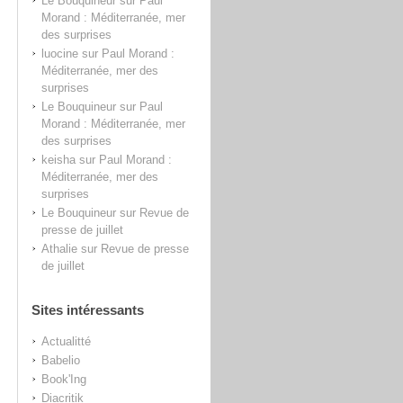
Le Bouquineur
sur
Paul
Morand : Méditerranée, mer
des surprises
luocine
sur
Paul Morand :
Méditerranée, mer des
surprises
Le Bouquineur
sur
Paul
Morand : Méditerranée, mer
des surprises
keisha
sur
Paul Morand :
Méditerranée, mer des
surprises
Le Bouquineur
sur
Revue de
presse de juillet
Athalie
sur
Revue de presse
de juillet
Sites intéressants
Actualitté
Babelio
Book'Ing
Diacritik