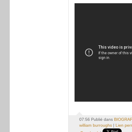
07:56 Publié dans
BIOGRAP
william burroughs
|
Lien pe