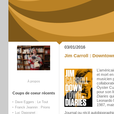
03/01/2016
Jim Carroll : Downtown
L’américai
et mort en
musicien 
À propos
collabora
Öyster Cu
pour son l
Coups de coeur récents
Diaries
qui
Leonardo 
Dave Eggers : Le Tout
1987, mais
Franck Jeannin : Prions
Journal ou récit autobiographiq
Luc Dagognet :