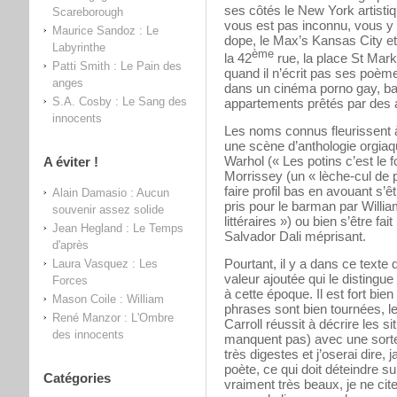
ses côtés le New York artist
Scareborough
vous est pas inconnu, vous y r
Maurice Sandoz : Le
dope, le Max’s Kansas City e
Labyrinthe
ème
la 42
rue, la place St Mark
Patti Smith : Le Pain des
quand il n’écrit pas ses poèmes
anges
dans un cinéma porno gay, bab
S.A. Cosby : Le Sang des
appartements prêtés par des 
innocents
Les noms connus fleurissent 
une scène d’anthologie orgia
Warhol (« Les potins c’est le 
A éviter !
Morrissey (un « lèche-cul de p
faire profil bas en avouant s’ê
Alain Damasio : Aucun
pris pour le barman par Willi
souvenir assez solide
littéraires ») ou bien s’être fa
Jean Hegland : Le Temps
Salvador Dali méprisant.
d'après
Pourtant, il y a dans ce texte
Laura Vasquez : Les
valeur ajoutée qui le distingu
Forces
à cette époque. Il est fort bien 
Mason Coile : William
phrases sont bien tournées, le
René Manzor : L'Ombre
Carroll réussit à décrire les si
des innocents
manquent pas) avec une sorte
très digestes et j’oserai dire, 
poète, ce qui doit déteindre s
Catégories
vraiment très beaux, je ne cit