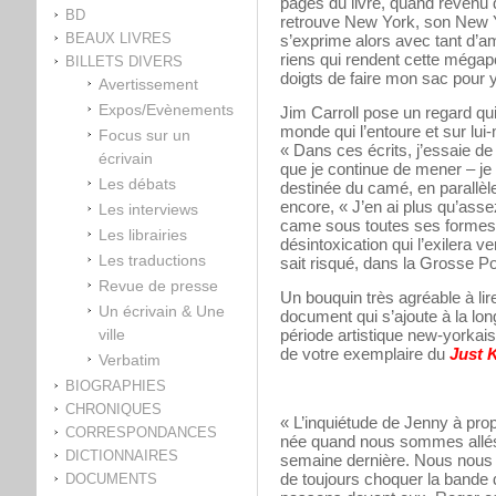
pages du livre, quand revenu d
BD
retrouve New York, son New Yo
BEAUX LIVRES
s’exprime alors avec tant d’am
riens qui rendent cette mégapol
BILLETS DIVERS
doigts de faire mon sac pour
Avertissement
Expos/Evènements
Jim Carroll pose un regard qu
monde qui l’entoure et sur lui
Focus sur un
« Dans ces écrits, j’essaie de 
écrivain
que je continue de mener – je
Les débats
destinée du camé, en parallèle
encore, « J’en ai plus qu’asse
Les interviews
came sous toutes ses formes »
Les librairies
désintoxication qui l’exilera v
Les traductions
sait risqué, dans la Grosse P
Revue de presse
Un bouquin très agréable à lire
Un écrivain & Une
document qui s’ajoute à la lon
ville
période artistique new-yorkais
de votre exemplaire du
Just 
Verbatim
BIOGRAPHIES
CHRONIQUES
« L’inquiétude de Jenny à prop
CORRESPONDANCES
née quand nous sommes allés 
DICTIONNAIRES
semaine dernière. Nous nous 
de toujours choquer la bande d
DOCUMENTS