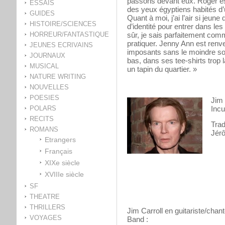
passons devant eux. Roger es
ESSAIS
des yeux égyptiens habités d
GUIDES
Quant à moi, j’ai l’air si jeu
HISTOIRE/SCIENCES
d’identité pour entrer dans les 
HORREUR/FANTASTIQUE
sûr, je sais parfaitement comm
pratiquer. Jenny Ann est renver
JEUNES ECRIVAINS
imposants sans le moindre sout
JOURNAUX
bas, dans ses tee-shirts trop 
MUSICAL
un tapin du quartier. »
NATURE WRITING
NOUVELLES
POESIES
Jim
POLARS
Incu
RECITS
Trad
ROMANS
Jér
Etrangers
Français
XIXe siècle
XVIIIe siècle
SF
THEATRE
THRILLERS
Jim Carroll en guitariste/cha
VOYAGES
Band :