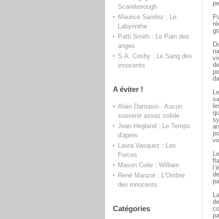
pe
Scareborough
Maurice Sandoz : Le
Pu
ré
Labyrinthe
gr
Patti Smith : Le Pain des
Da
anges
na
S.A. Cosby : Le Sang des
vi
innocents
de
po
da
A éviter !
Le
sa
Alain Damasio : Aucun
le
qu
souvenir assez solide
sy
Jean Hegland : Le Temps
an
po
d'après
vi
Laura Vasquez : Les
Le
Forces
fl
Mason Coile : William
l’
de
René Manzor : L'Ombre
pa
des innocents
La
de
Catégories
co
pa