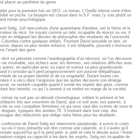
ut placer au panthéon du genre.
blié pour la première fois en 1972, ce roman,
L’Oreille interne
vient d’être
édité en poche. Le bouquin est classé dans la S.F. mais j’y vois plutôt un
and roman psychologique.
vid Selig, Juif new-yorkais d'une quarantaine d'années, est le héros et le
rrateur du récit. Se voyant comme un raté, incapable de réussir sa vie, il
vote en rédigeant les devoirs de philosophie des étudiants de l’université
 Columbia contre quelques dollars. Pourtant David possède un don, un
uvoir, depuis sa plus tendre enfance, il est télépathe, pouvant s’immiscer
ns l’esprit des gens.
 récit se présente comme l’autobiographie d’un névrosé, où l’on découvre
 vie misérable, ses échecs avec les femmes, ses relations difficiles avec
s autres, en particulier avec sa sœur et surtout sa peur grandissante
and il constate qu’il perd progressivement son pouvoir télépathique,
mbole de sa propre identité et de sa singularité. Durant toutes ces
nées il a vécu dans l’angoisse que les autres découvre son étrange
uvoir, se sentant coupable quand il sonde les esprits des gens, comme
olant leur intimité, ce qui l’a amené à se mettre en marge de la société.
 roman ne suit pas un déroulé chronologique, mêlant le présent et les
ashbacks liés aux souvenirs de David, que ce soit avec ses parents, à
école ou ses conquêtes féminines ce qui nous vaut des scènes de sexe et
 drogues, typiques des années 70. S’insérant dans tout cela, des
ssages des rédactions que rédige notre héros pour les étudiants.
 confession de David Selig est néanmoins paradoxale, à suivre le cours
 sa vie il nous présente son don comme une calamité, or il s’avère qu’il
nstate aujourd’hui qu’il le perd petit- à- petit et cela le désole aussi ! Autre
radoxe malgré sa capacité à lire dans les esprits, Selig est incapable de