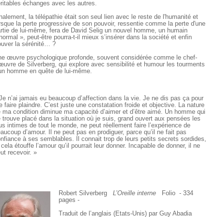
ritables échanges avec les autres.
nalement, la télépathie était son seul lien avec le reste de l'humanité et
rsque la perte progressive de son pouvoir, ressentie comme la perte d'une
rtie de lui-même, fera de David Selig un nouvel homme, un humain
normal », peut-être pourra-t-il mieux s’insérer dans la société et enfin
ouver la sérénité… ?
e œuvre psychologique profonde, souvent considérée comme le chef-
œuvre de Silverberg, qui explore avec sensibilité et humour les tourments
un homme en quête de lui-même.
Je n’ai jamais eu beaucoup d’affection dans la vie. Je ne dis pas ça pour
 faire plaindre. C’est juste une constatation froide et objective. La nature
 ma condition diminue ma capacité d’aimer et d’être aimé. Un homme qui
 trouve placé dans la situation où je suis, grand ouvert aux pensées les
us intimes de tout le monde, ne peut réellement faire l’expérience de
aucoup d’amour. Il ne peut pas en prodiguer, parce qu’il ne fait pas
nfiance à ses semblables. Il connait trop de leurs petits secrets sordides,
 cela étouffe l’amour qu’il pourrait leur donner. Incapable de donner, il ne
ut recevoir. »
Robert Silverberg
L’Oreille interne
Folio - 334
pages -
Traduit de l’anglais (Etats-Unis) par Guy Abadia