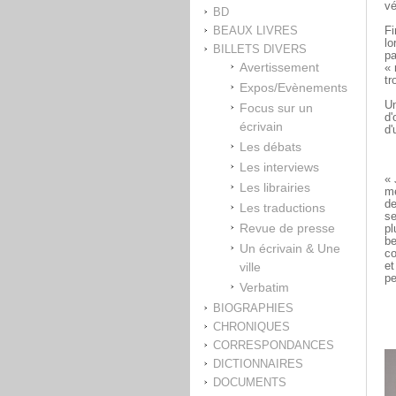
vé
BD
BEAUX LIVRES
Fi
lo
BILLETS DIVERS
pa
Avertissement
« 
tr
Expos/Evènements
Un
Focus sur un
d'
écrivain
d'
Les débats
Les interviews
« 
Les librairies
me
de
Les traductions
se
Revue de presse
pl
be
Un écrivain & Une
co
ville
et
pe
Verbatim
BIOGRAPHIES
CHRONIQUES
CORRESPONDANCES
DICTIONNAIRES
DOCUMENTS