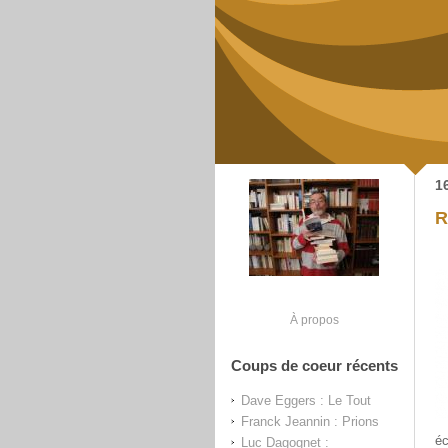
1
R
À propos
Coups de coeur récents
Dave Eggers : Le Tout
Franck Jeannin : Prions
éc
Luc Dagognet :