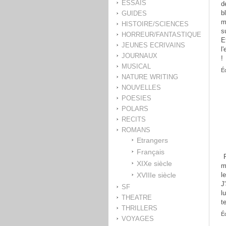
ESSAIS
d
GUIDES
b
m
HISTOIRE/SCIENCES
s
HORREUR/FANTASTIQUE
E
JEUNES ECRIVAINS
l
JOURNAUX
!
MUSICAL
Éc
NATURE WRITING
NOUVELLES
POESIES
POLARS
RECITS
ROMANS
Etrangers
Français
XIXe siècle
m
XVIIIe siècle
l
J
SF
l
THEATRE
t
THRILLERS
Éc
VOYAGES