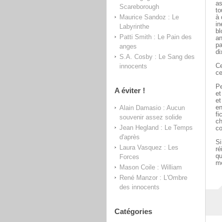
as
Scareborough
to
Maurice Sandoz : Le
à 
in
Labyrinthe
bl
Patti Smith : Le Pain des
an
pa
anges
d
S.A. Cosby : Le Sang des
innocents
Ce
ce
Pe
A éviter !
et
et
Alain Damasio : Aucun
en
fi
souvenir assez solide
ch
Jean Hegland : Le Temps
co
d'après
Si
Laura Vasquez : Les
ré
qu
Forces
me
Mason Coile : William
René Manzor : L'Ombre
des innocents
Catégories