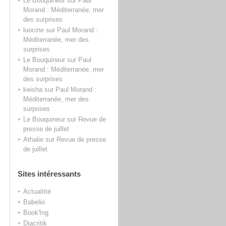
Le Bouquineur
sur
Paul
Morand : Méditerranée, mer
des surprises
luocine
sur
Paul Morand :
Méditerranée, mer des
surprises
Le Bouquineur
sur
Paul
Morand : Méditerranée, mer
des surprises
keisha
sur
Paul Morand :
Méditerranée, mer des
surprises
Le Bouquineur
sur
Revue de
presse de juillet
Athalie
sur
Revue de presse
de juillet
Sites intéressants
Actualitté
Babelio
Book'Ing
Diacritik