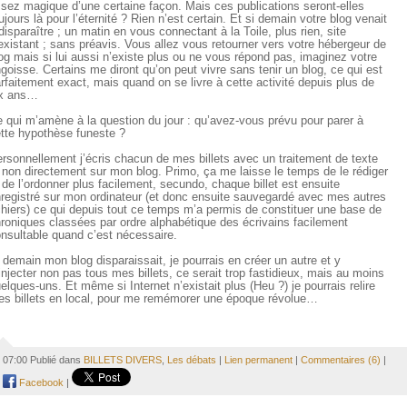
sez magique d’une certaine façon. Mais ces publications seront-elles
ujours là pour l’éternité ? Rien n’est certain. Et si demain votre blog venait
disparaître ; un matin en vous connectant à la Toile, plus rien, site
existant ; sans préavis. Vous allez vous retourner vers votre hébergeur de
og mais si lui aussi n’existe plus ou ne vous répond pas, imaginez votre
goisse. Certains me diront qu’on peut vivre sans tenir un blog, ce qui est
rfaitement exact, mais quand on se livre à cette activité depuis plus de
ix ans…
 qui m’amène à la question du jour : qu’avez-vous prévu pour parer à
tte hypothèse funeste ?
rsonnellement j’écris chacun de mes billets avec un traitement de texte
 non directement sur mon blog. Primo, ça me laisse le temps de le rédiger
 de l’ordonner plus facilement, secundo, chaque billet est ensuite
registré sur mon ordinateur (et donc ensuite sauvegardé avec mes autres
chiers) ce qui depuis tout ce temps m’a permis de constituer une base de
roniques classées par ordre alphabétique des écrivains facilement
nsultable quand c’est nécessaire.
 demain mon blog disparaissait, je pourrais en créer un autre et y
injecter non pas tous mes billets, ce serait trop fastidieux, mais au moins
elques-uns. Et même si Internet n’existait plus (Heu ?) je pourrais relire
s billets en local, pour me remémorer une époque révolue…
07:00 Publié dans
BILLETS DIVERS
,
Les débats
|
Lien permanent
|
Commentaires (6)
|
Facebook
|