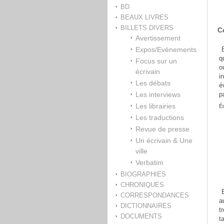
BD
BEAUX LIVRES
BILLETS DIVERS
C
Avertissement
Expos/Evènements
q
Focus sur un
o
écrivain
i
Les débats
é
Les interviews
p
Les librairies
Éc
Les traductions
Revue de presse
Un écrivain & Une
ville
Verbatim
BIOGRAPHIES
CHRONIQUES
CORRESPONDANCES
a
DICTIONNAIRES
t
DOCUMENTS
t