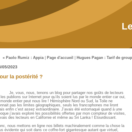
Le
« Paolo Rumiz : Appia
|
Page d'accueil
|
Hugues Pagan : Tarif de group
3/05/2023
our la postérité ?
, vous, nous, tenons un blog pour partager nos goûts de lecteurs
 les publions sur Internet pour qu’ils soient lus par le monde entier car oui,
 monde entier peut nous lire ! Hémisphère Nord ou Sud, la Toile ne
nnait pas les limites géographiques, seuls les francophones me liront
is enfin c’est assez extraordinaire. J’avais été estomaqué quand à une
oque j’avais exploré les possibilités offertes par mon compteur de visites,
avais des lecteurs en Californie et même au Sri Lanka ! Etourdissant.
nc, nous mettons en ligne nos billets machinalement comme la chose la
us évidente qui soit dans ce coffre-fort gigantesque autant que virtuel,