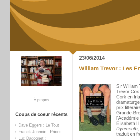
23/06/2014
William Trevor : Les 
Sir William
Trevor Cox 
Cork en Irl
À propos
dramaturge 
prix littéra
Grande-Bre
Coups de coeur récents
l'Académie i
Élisabeth II
Dave Eggers : Le Tout
Dynmouth
,
Franck Jeannin : Prions
traduit en f
Luc Dagognet :