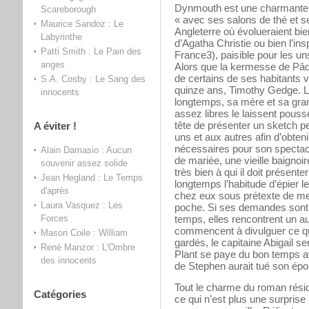
Dynmouth est une charmante pe
Scareborough
« avec ses salons de thé et se
Maurice Sandoz : Le
Angleterre où évolueraient bi
Labyrinthe
d’Agatha Christie ou bien l’in
Patti Smith : Le Pain des
France3), paisible pour les u
anges
Alors que la kermesse de Pâqu
de certains de ses habitants v
S.A. Cosby : Le Sang des
quinze ans, Timothy Gedge. Le
innocents
longtemps, sa mère et sa gra
assez libres le laissent pouss
tête de présenter un sketch 
A éviter !
uns et aux autres afin d’obteni
nécessaires pour son specta
Alain Damasio : Aucun
de mariée, une vieille baignoi
souvenir assez solide
très bien à qui il doit présente
Jean Hegland : Le Temps
longtemps l’habitude d’épier le
d'après
chez eux sous prétexte de men
Laura Vasquez : Les
poche. Si ses demandes sont 
Forces
temps, elles rencontrent un 
commencent à divulguer ce qu
Mason Coile : William
gardés, le capitaine Abigail se
René Manzor : L'Ombre
Plant se paye du bon temps a
des innocents
de Stephen aurait tué son épo
Tout le charme du roman réside
Catégories
ce qui n’est plus une surprise