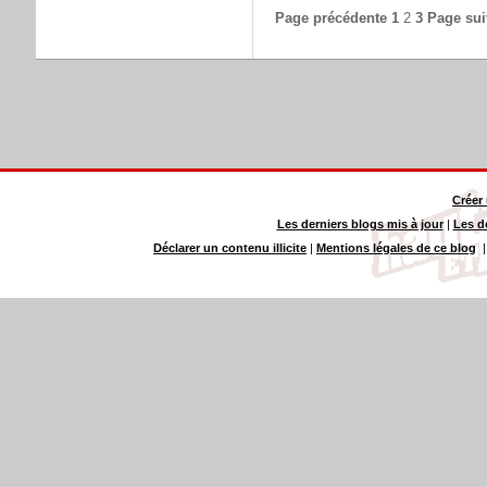
Page précédente
1
2
3
Page sui
Créer
Les derniers blogs mis à jour
|
Les d
Déclarer un contenu illicite
|
Mentions légales de ce blog