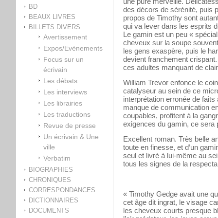
une pure merveille. Délicatesse
BD
des décors de sérénité, puis pe
BEAUX LIVRES
propos de Timothy sont autant
qui va lever dans les esprits
BILLETS DIVERS
Le gamin est un peu « spéci
Avertissement
cheveux sur la soupe souvent
Expos/Evènements
les gens exaspère, puis le ha
devient franchement crispant.
Focus sur un
ces adultes manquant de clair
écrivain
Les débats
William Trevor enfonce le coi
catalyseur au sein de ce mic
Les interviews
interprétation erronée de faits
Les librairies
manque de communication entr
Les traductions
coupables, profitent à la gang
exigences du gamin, ce sera 
Revue de presse
Un écrivain & Une
Excellent roman. Très belle a
ville
toute en finesse, et d’un gamin
seul et livré à lui-même au se
Verbatim
tous les signes de la respecta
BIOGRAPHIES
CHRONIQUES
CORRESPONDANCES
« Timothy Gedge avait une quin
DICTIONNAIRES
cet âge dit ingrat, le visage c
les cheveux courts presque bl
DOCUMENTS