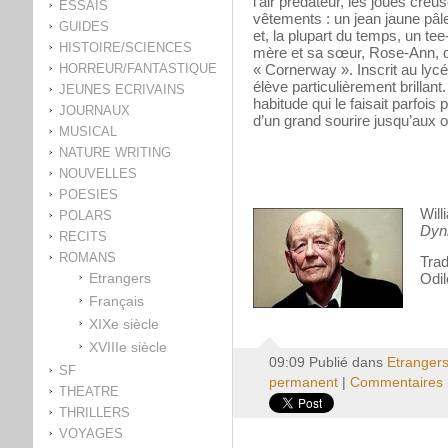
l’air prédateur, les joues creu
ESSAIS
vêtements : un jean jaune pâle
GUIDES
et, la plupart du temps, un tee-
HISTOIRE/SCIENCES
mère et sa sœur, Rose-Ann, d
HORREUR/FANTASTIQUE
« Cornerway ». Inscrit au lyc
élève particulièrement brillant.
JEUNES ECRIVAINS
habitude qui le faisait parfois p
JOURNAUX
d’un grand sourire jusqu’aux or
MUSICAL
NATURE WRITING
NOUVELLES
POESIES
Wil
POLARS
Dyn
RECITS
ROMANS
Trad
Etrangers
Odil
Français
XIXe siècle
XVIIIe siècle
09:09 Publié dans
Etranger
SF
permanent
|
Commentaires 
THEATRE
THRILLERS
VOYAGES