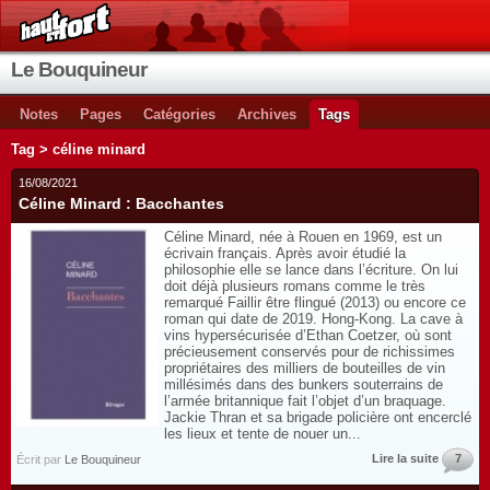
Le Bouquineur
Notes
Pages
Catégories
Archives
Tags
Tag > céline minard
16/08/2021
Céline Minard : Bacchantes
Céline Minard, née à Rouen en 1969, est un
écrivain français. Après avoir étudié la
philosophie elle se lance dans l’écriture. On lui
doit déjà plusieurs romans comme le très
remarqué Faillir être flingué (2013) ou encore ce
roman qui date de 2019. Hong-Kong. La cave à
vins hypersécurisée d’Ethan Coetzer, où sont
précieusement conservés pour de richissimes
propriétaires des milliers de bouteilles de vin
millésimés dans des bunkers souterrains de
l’armée britannique fait l’objet d’un braquage.
Jackie Thran et sa brigade policière ont encerclé
les lieux et tente de nouer un...
Lire la suite
7
Écrit par
Le Bouquineur