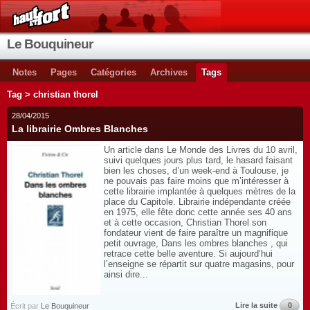
Le Bouquineur
Notes
Pages
Catégories
Archives
Tags
Tag > christian thorel
28/04/2015
La librairie Ombres Blanches
Un article dans Le Monde des Livres du 10 avril,
suivi quelques jours plus tard, le hasard faisant
bien les choses, d’un week-end à Toulouse, je
ne pouvais pas faire moins que m’intéresser à
cette librairie implantée à quelques mètres de la
place du Capitole. Librairie indépendante créée
en 1975, elle fête donc cette année ses 40 ans
et à cette occasion, Christian Thorel son
fondateur vient de faire paraître un magnifique
petit ouvrage, Dans les ombres blanches , qui
retrace cette belle aventure. Si aujourd’hui
l’enseigne se répartit sur quatre magasins, pour
ainsi dire...
Lire la suite
0
Écrit par
Le Bouquineur