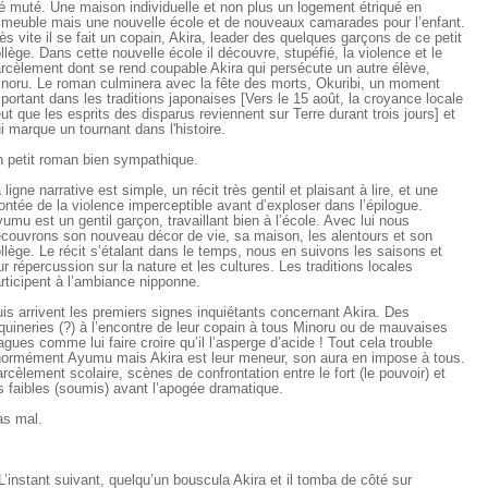
é muté. Une maison individuelle et non plus un logement étriqué en
meuble mais une nouvelle école et de nouveaux camarades pour l’enfant.
ès vite il se fait un copain, Akira, leader des quelques garçons de ce petit
llège. Dans cette nouvelle école il découvre, stupéfié, la violence et le
rcèlement dont se rend coupable Akira qui persécute un autre élève,
noru. Le roman culminera avec la fête des morts, Okuribi, un moment
portant dans les traditions japonaises [Vers le 15 août, la croyance locale
ut que les esprits des disparus reviennent sur Terre durant trois jours] et
i marque un tournant dans l'histoire.
 petit roman bien sympathique.
 ligne narrative est simple, un récit très gentil et plaisant à lire, et une
ntée de la violence imperceptible avant d’exploser dans l’épilogue.
umu est un gentil garçon, travaillant bien à l’école. Avec lui nous
couvrons son nouveau décor de vie, sa maison, les alentours et son
llège. Le récit s’étalant dans le temps, nous en suivons les saisons et
ur répercussion sur la nature et les cultures. Les traditions locales
rticipent à l’ambiance nipponne.
is arrivent les premiers signes inquiétants concernant Akira. Des
quineries (?) à l’encontre de leur copain à tous Minoru ou de mauvaises
agues comme lui faire croire qu’il l’asperge d’acide ! Tout cela trouble
ormément Ayumu mais Akira est leur meneur, son aura en impose à tous.
rcèlement scolaire, scènes de confrontation entre le fort (le pouvoir) et
s faibles (soumis) avant l’apogée dramatique.
s mal.
L’instant suivant, quelqu’un bouscula Akira et il tomba de côté sur