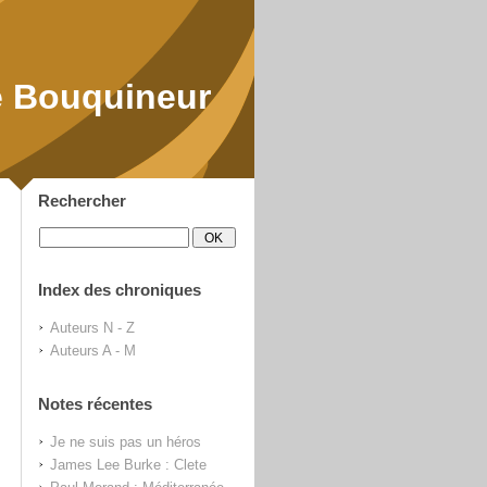
 Bouquineur
Rechercher
Index des chroniques
Auteurs N - Z
Auteurs A - M
Notes récentes
Je ne suis pas un héros
James Lee Burke : Clete