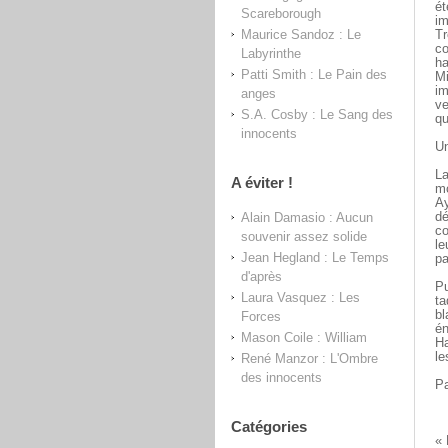
ét
Scareborough
im
Maurice Sandoz : Le
Tr
co
Labyrinthe
ha
Patti Smith : Le Pain des
Mi
im
anges
ve
S.A. Cosby : Le Sang des
qu
innocents
Un
La
A éviter !
mo
Ay
Alain Damasio : Aucun
dé
co
souvenir assez solide
le
Jean Hegland : Le Temps
pa
d'après
Pu
Laura Vasquez : Les
ta
bl
Forces
én
Mason Coile : William
Ha
le
René Manzor : L'Ombre
des innocents
Pa
Catégories
« 