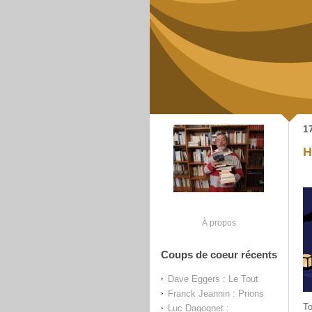
1
H
À propos
Coups de coeur récents
Dave Eggers : Le Tout
Franck Jeannin : Prions
To
Luc Dagognet :