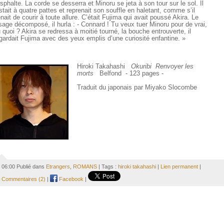
asphalte. La corde se desserra et Minoru se jeta à son tour sur le sol. Il
stait à quatre pattes et reprenait son souffle en haletant, comme s’il
nait de courir à toute allure. C’était Fujima qui avait poussé Akira. Le
sage décomposé, il hurla : - Connard ! Tu veux tuer Minoru pour de vrai,
 quoi ? Akira se redressa à moitié tourné, la bouche entrouverte, il
gardait Fujima avec des yeux emplis d’une curiosité enfantine. »
Hiroki Takahashi
Okuribi Renvoyer les
morts
Belfond - 123 pages -
Traduit du japonais par Miyako Slocombe
06:00 Publié dans
Etrangers
,
ROMANS
| Tags :
hiroki takahashi
|
Lien permanent
|
Commentaires (2)
|
Facebook
|