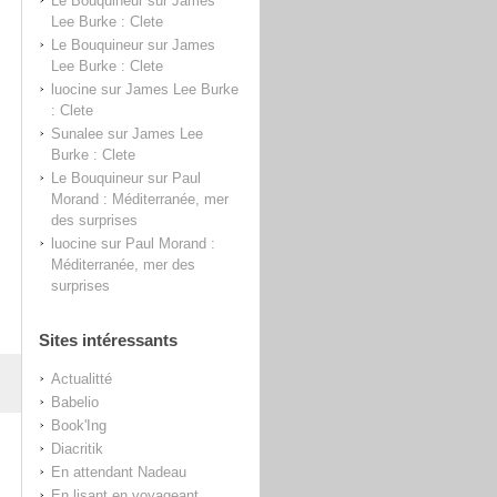
Le Bouquineur
sur
James
Lee Burke : Clete
Le Bouquineur
sur
James
Lee Burke : Clete
luocine
sur
James Lee Burke
: Clete
Sunalee
sur
James Lee
Burke : Clete
Le Bouquineur
sur
Paul
Morand : Méditerranée, mer
des surprises
luocine
sur
Paul Morand :
Méditerranée, mer des
surprises
Sites intéressants
Actualitté
Babelio
Book'Ing
Diacritik
En attendant Nadeau
En lisant en voyageant