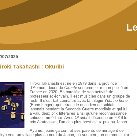
Le
7/07/2025
iroki Takahashi : Okuribi
Hiroki Takahashi est né en 1979 dans la province
d’Aomori, décor de
Okuribi
son premier roman publié en
France en 2020. En parallèle de son activité de
professeur et écrivain, il est musicien dans un groupe de
rock. Il s’est fait connaître avec la trilogie
Yubi no hone
(Bone Finger), qui retrace le quotidien de soldats
japonais pendant la Seconde Guerre mondiale et qui lui
a valu deux prix littéraires ainsi qu’une reconnaissance
critique immédiate. Avec
Okuribi
il décroche en 2018 le
prix Akutagawa, l’un des plus prestigieux prix au Japon.
Ayumu, jeune garçon, et ses parents déménagent de
kyo vers un village plus au nord du Japon, où son père, un commercial a