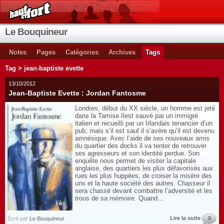
Le Bouquineur
Notes
Pages
Catégories
Archives
Tags
Tag > jean-baptiste evette
13/10/2012
Jean-Baptiste Evette : Jordan Fantosme
Londres, début du XX siècle, un homme est jeté
dans la Tamise.Ilest sauvé par un immigré
italien et recueilli par un Irlandais tenancier d’un
pub, mais s’il est sauf il s’avère qu’il est devenu
amnésique. Avec l’aide de ses nouveaux amis
du quartier des docks il va tenter de retrouver
ses agresseurs et son identité perdue. Son
enquête nous permet de visiter la capitale
anglaise, des quartiers les plus défavorisés aux
rues les plus huppées, de croiser la misère des
uns et la haute société des autres. Chasseur il
sera chassé devant combattre l’adversité et les
trous de sa mémoire. Quand...
Lire la suite
0
Écrit par
Le Bouquineur