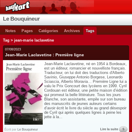
Le Bouquineur
Notes
Pages
Catégories
Archives
Tags
Tag > jean-marie laclavetine
07/08/2023
Jean-Marie Laclavetine : Première ligne
Jean-Marie Laclavetine, né en 1954 à Bordeaux,
est un éditeur, romancier et nouvelliste français.
Traducteur, on lui doit des traductions d'Alberto
Savinio, Giuseppe Antonio Borgese, Leonardo
Sciascia, Alberto Moravia… Première Ligne lui a
valu le Prix Goncourt des lycéens en 1999. Cyril
Cordouan est éditeur, une petite maison d’édition
qui promeut la belle littérature. Tous les jours
Blanche, son assistante, empile sur son bureau
des manuscrits de jeunes auteurs certains
d’avoir écrit le livre du siècle au grand désespoir
de Cyril qui après quelques lignes à peine les
jette à la...
Lire la suite
5
Écrit par
Le Bouquineur