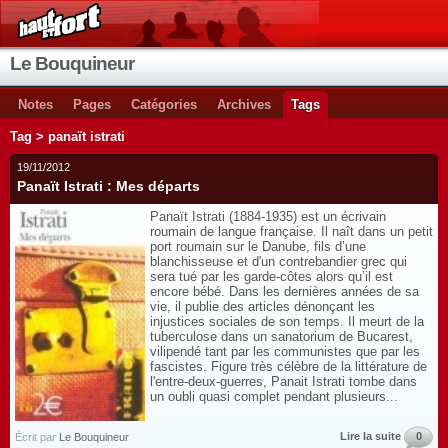
Le Bouquineur
Notes
Pages
Catégories
Archives
Tags
Tag > panaït istrati
19/11/2012
Panaït Istrati : Mes départs
Panaït Istrati (1884-1935) est un écrivain
roumain de langue française. Il naît dans un petit
port roumain sur le Danube, fils d’une
blanchisseuse et d'un contrebandier grec qui
sera tué par les garde-côtes alors qu’il est
encore bébé. Dans les dernières années de sa
vie, il publie des articles dénonçant les
injustices sociales de son temps. Il meurt de la
tuberculose dans un sanatorium de Bucarest,
vilipendé tant par les communistes que par les
fascistes. Figure très célèbre de la littérature de
l'entre-deux-guerres, Panait Istrati tombe dans
un oubli quasi complet pendant plusieurs...
Lire la suite
0
Écrit par
Le Bouquineur