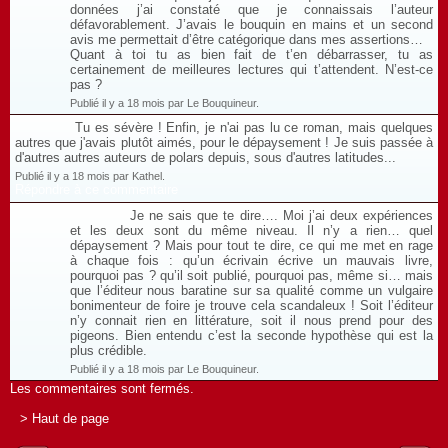
données j’ai constaté que je connaissais l’auteur
défavorablement. J’avais le bouquin en mains et un second
avis me permettait d’être catégorique dans mes assertions…
Quant à toi tu as bien fait de t’en débarrasser, tu as
certainement de meilleures lectures qui t’attendent. N’est-ce
pas ?
Publié il y a 18 mois par Le Bouquineur.
Tu es sévère ! Enfin, je n'ai pas lu ce roman, mais quelques
autres que j'avais plutôt aimés, pour le dépaysement ! Je suis passée à
d'autres autres auteurs de polars depuis, sous d'autres latitudes...
Publié il y a 18 mois par Kathel.
Répondre à ce commentaire
Je ne sais que te dire…. Moi j’ai deux expériences
et les deux sont du même niveau. Il n’y a rien… quel
dépaysement ? Mais pour tout te dire, ce qui me met en rage
à chaque fois : qu’un écrivain écrive un mauvais livre,
pourquoi pas ? qu’il soit publié, pourquoi pas, même si… mais
que l’éditeur nous baratine sur sa qualité comme un vulgaire
bonimenteur de foire je trouve cela scandaleux ! Soit l’éditeur
n’y connait rien en littérature, soit il nous prend pour des
pigeons. Bien entendu c’est la seconde hypothèse qui est la
plus crédible.
Publié il y a 18 mois par Le Bouquineur.
Les commentaires sont fermés.
> Haut de page