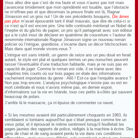
Vous allez dire que c’est de ma faute et vous n’aurez pas tort mais
j’avancerai timidement que mon opiniâtreté est louable, que l’obstacle
ne m’effraie pas et que désormais la preuve finale est là, Ragnar
Jónasson est un gros nul ! Un de ses précédents bouquins,
Dix âmes
pas plus
m’avait épouvanté tant il était mauvais, que dire de celui-ci si
ce n’est qu’il est encore pire. Une telle continuité mériterait un Nobel de
l’ineptie et du gâchis de papier, un prix qu’il partagerait avec son éditeur
qui a le culot inouï de déclarer en quatrième de couverture « l’auteur de
renommée internationale Ragnar Jónasson signe un nouveau roman
policier où l’intrigue, grandiose, s’incarne dans un décor hitchcockien. »
Mais dans quel monde vivons-nous ?
L’intrigue est sans intérêt, un gamin de seize ans un peu doué en ferait
autant, le style est plat et quelques termes un peu nunuches peuvent
laisser l’éventualité d’une traduction faiblarde, mais je ne suis pas en
capacité de juger. Comme le roman est vide, il se traine avec des
chapitres très courts où sur trois pages on étale des informations
vachement importantes du genre : Allô ! Est-ce que l’enquête avance ?
Non pas trop encore. L’analyse psychologique n’existe pas ou est en
mort cérébrale et nous n’avons même pas, en dernier espoir,
d’informations sur la vie en Islande, tous ces petits à-côtés qui sauvent
beaucoup de polars.
J’arrête là le massacre, ça m’épuise de commenter ce navet.
« Si les meurtres avaient été particulièrement choquants en 1983, ils
semblaient si lointains aujourd’hui que c’était presque comme lire un
vieux polar, et il éprouvait le même sentiment lorsqu’il feuilletait les
pages jaunies des rapports de police, rédigés à la machine à écrire. Des
gens de chair et de sang avaient perdu la vie dans ces conditions