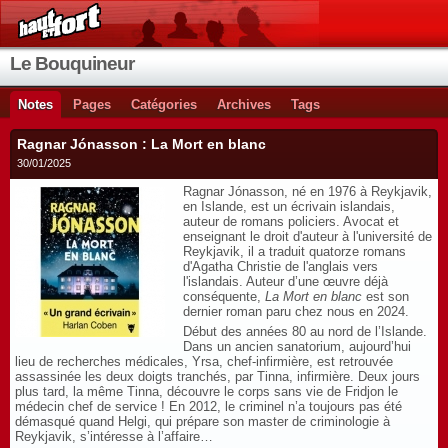
Le Bouquineur
Notes
Pages
Catégories
Archives
Tags
Ragnar Jónasson : La Mort en blanc
30/01/2025
Ragnar Jónasson, né en 1976 à Reykjavik,
en Islande, est un écrivain islandais,
auteur de romans policiers. Avocat et
enseignant le droit d'auteur à l'université de
Reykjavik, il a traduit quatorze romans
d'Agatha Christie de l'anglais vers
l'islandais. Auteur d’une œuvre déjà
conséquente,
La Mort en blanc
est son
dernier roman paru chez nous en 2024.
Début des années 80 au nord de l’Islande.
Dans un ancien sanatorium, aujourd’hui
lieu de recherches médicales, Yrsa, chef-infirmière, est retrouvée
assassinée les deux doigts tranchés, par Tinna, infirmière. Deux jours
plus tard, la même Tinna, découvre le corps sans vie de Fridjon le
médecin chef de service ! En 2012, le criminel n’a toujours pas été
démasqué quand Helgi, qui prépare son master de criminologie à
Reykjavik, s’intéresse à l’affaire…