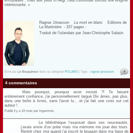
effroyables ; mais aux yeux d’Helgi, cela constituait surtout une énigme
intéressante. »
Ragnar Jónasson
La mort en blanc
Editions de
La Martinière - 337 pages -
Traduit de l’islandais par Jean-Christophe Salaün
4
Écrit par
Le Bouquineur
dans la catégorie
POLARS
| Tags :
ragnar jonasson
4 commentaires
Mais pourquoi, pourquoi avoir insisté ?! Te faisant
entièrement confiance, j'ai personnellement largué Dix âmes, pas plus,
dans une boîte à livres, sans l'avoir lu... et j'ai fait une croix sur cet
auteur !
Publié il y a 18 mois par Ingannmic.
Répondre à ce commentaire
La bibliothèque l’exposait dans ses nouveautés,
j’avais envie d’un polar mais ma mémoire me joue des tours.
Rentré chez moi quand j’ai inscrit le bouquin dans ma base de