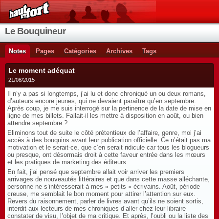
Le Bouquineur
Notes
Pages
Catégories
Archives
Tags
Le moment adéquat
21/08/2015
Il n’y a pas si longtemps, j’ai lu et donc chroniqué un ou deux romans,
d’auteurs encore jeunes, qui ne devaient paraître qu’en septembre.
Après coup, je me suis interrogé sur la pertinence de la date de mise en
ligne de mes billets. Fallait-il les mettre à disposition en août, ou bien
attendre septembre ?
Eliminons tout de suite le côté prétentieux de l’affaire, genre, moi j’ai
accès à des bouquins avant leur publication officielle. Ce n’était pas ma
motivation et le serait-ce, que c’en serait ridicule car tous les blogueurs
ou presque, ont désormais droit à cette faveur entrée dans les mœurs
et les pratiques de marketing des éditeurs.
En fait, j’ai pensé que septembre allait voir arriver les premiers
arrivages de nouveautés littéraires et que dans cette masse alléchante,
personne ne s’intéresserait à mes « petits » écrivains. Août, période
creuse, me semblait le bon moment pour attirer l’attention sur eux.
Revers du raisonnement, parler de livres avant qu’ils ne soient sortis,
interdit aux lecteurs de mes chroniques d’aller chez leur libraire
constater de visu, l’objet de ma critique. Et après, l’oubli ou la liste des