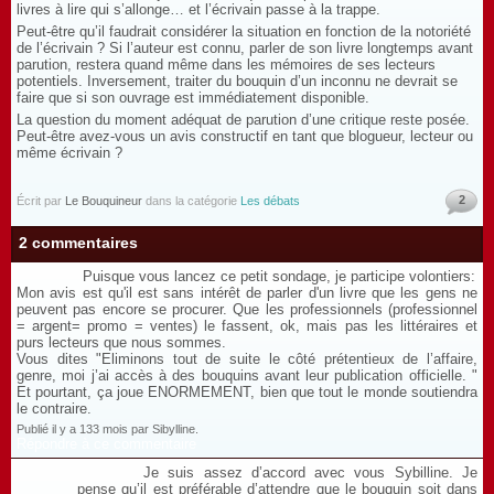
livres à lire qui s’allonge… et l’écrivain passe à la trappe.
Peut-être qu’il faudrait considérer la situation en fonction de la notoriété
de l’écrivain ? Si l’auteur est connu, parler de son livre longtemps avant
parution, restera quand même dans les mémoires de ses lecteurs
potentiels. Inversement, traiter du bouquin d’un inconnu ne devrait se
faire que si son ouvrage est immédiatement disponible.
La question du moment adéquat de parution d’une critique reste posée.
Peut-être avez-vous un avis constructif en tant que blogueur, lecteur ou
même écrivain ?
2
Écrit par
Le Bouquineur
dans la catégorie
Les débats
2 commentaires
Puisque vous lancez ce petit sondage, je participe volontiers:
Mon avis est qu'il est sans intérêt de parler d'un livre que les gens ne
peuvent pas encore se procurer. Que les professionnels (professionnel
= argent= promo = ventes) le fassent, ok, mais pas les littéraires et
purs lecteurs que nous sommes.
Vous dites "Eliminons tout de suite le côté prétentieux de l’affaire,
genre, moi j’ai accès à des bouquins avant leur publication officielle. "
Et pourtant, ça joue ENORMEMENT, bien que tout le monde soutiendra
le contraire.
Publié il y a 133 mois par Sibylline.
Répondre à ce commentaire
Je suis assez d’accord avec vous Sybilline. Je
pense qu’il est préférable d’attendre que le bouquin soit dans