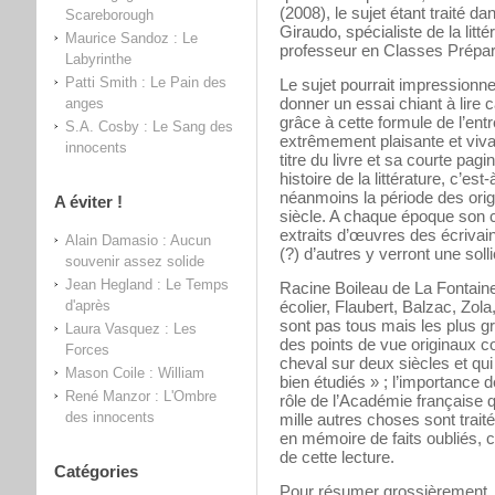
(2008), le sujet étant traité d
Scareborough
Giraudo, spécialiste de la litt
Maurice Sandoz : Le
professeur en Classes Prépar
Labyrinthe
Patti Smith : Le Pain des
Le sujet pourrait impressionne
donner un essai chiant à lire car
anges
grâce à cette formule de l’entr
S.A. Cosby : Le Sang des
extrêmement plaisante et viva
innocents
titre du livre et sa courte pagin
histoire de la littérature, c’es
néanmoins la période des or
A éviter !
siècle. A chaque époque son c
extraits d’œuvres des écrivains
Alain Damasio : Aucun
(?) d’autres y verront une soll
souvenir assez solide
Jean Hegland : Le Temps
Racine Boileau de La Fontaine
d'après
écolier, Flaubert, Balzac, Zola,
sont pas tous mais les plus g
Laura Vasquez : Les
des points de vue originaux 
Forces
cheval sur deux siècles et qui 
Mason Coile : William
bien étudiés » ; l’importance d
René Manzor : L'Ombre
rôle de l’Académie française 
des innocents
mille autres choses sont traité
en mémoire de faits oubliés, c
de cette lecture.
Catégories
Pour résumer grossièrement, l’