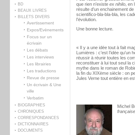
que rien n’existe
ex nihilo
, en 
BD
résulte d’un enchainement de si
BEAUX LIVRES
scientifico-bla-bla-bla, les ca
BILLETS DIVERS
l’évolution.
Avertissement
Une bonne lecture.
Expos/Evènements
Focus sur un
écrivain
« Il y a une idée tout à fait m
Les débats
Lumières : c’est l’idée qu’un h
Les interviews
réussir à réunir toutes les co
reconstituer à lui tout seul la 
Les librairies
mythe dans le roman de Robins
Les traductions
la fin du XIXème siècle : on p
Revue de presse
Jules Verne tout entière en e
Un écrivain & Une
ville
Verbatim
BIOGRAPHIES
Michel 
français
CHRONIQUES
CORRESPONDANCES
DICTIONNAIRES
DOCUMENTS