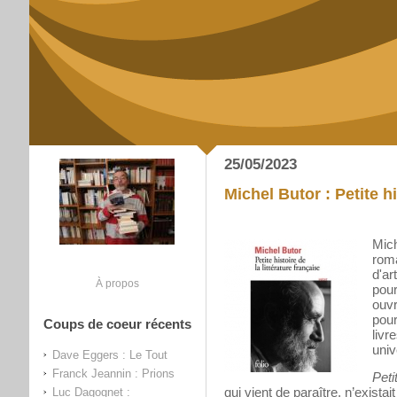
25/05/2023
Michel Butor : Petite hi
Mich
roma
d'ar
À propos
pou
ouv
pour
Coups de coeur récents
livr
univ
Dave Eggers : Le Tout
Franck Jeannin : Prions
Peti
qui vient de paraître, n’exista
Luc Dagognet :