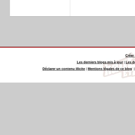
Créer
Les derniers blogs mis à jour
|
Les d
Déclarer un contenu illicite
|
Mentions légales de ce blog