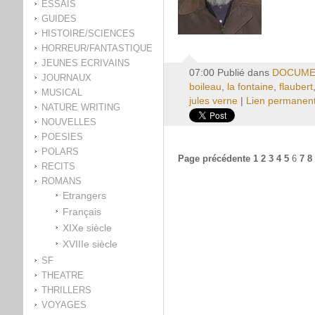
ESSAIS
GUIDES
HISTOIRE/SCIENCES
HORREUR/FANTASTIQUE
JEUNES ECRIVAINS
07:00 Publié dans
DOCUME
JOURNAUX
boileau
,
la fontaine
,
flaubert
MUSICAL
jules verne
|
Lien permanen
NATURE WRITING
NOUVELLES
POESIES
POLARS
Page précédente
1
2
3
4
5
6
7
8
RECITS
ROMANS
Etrangers
Français
XIXe siècle
XVIIIe siècle
SF
THEATRE
THRILLERS
VOYAGES