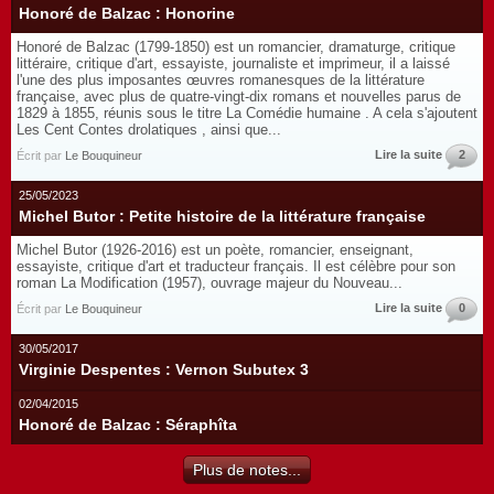
Honoré de Balzac : Honorine
Honoré de Balzac (1799-1850) est un romancier, dramaturge, critique
littéraire, critique d'art, essayiste, journaliste et imprimeur, il a laissé
l'une des plus imposantes œuvres romanesques de la littérature
française, avec plus de quatre-vingt-dix romans et nouvelles parus de
1829 à 1855, réunis sous le titre La Comédie humaine . A cela s'ajoutent
Les Cent Contes drolatiques , ainsi que...
Lire la suite
2
Écrit par
Le Bouquineur
25/05/2023
Michel Butor : Petite histoire de la littérature française
Michel Butor (1926-2016) est un poète, romancier, enseignant,
essayiste, critique d'art et traducteur français. Il est célèbre pour son
roman La Modification (1957), ouvrage majeur du Nouveau...
Lire la suite
0
Écrit par
Le Bouquineur
30/05/2017
Virginie Despentes : Vernon Subutex 3
02/04/2015
Honoré de Balzac : Séraphîta
Plus de notes...