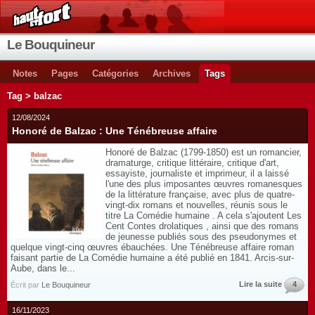
Le Bouquineur
Notes
Pages
Catégories
Archives
Tags
Tag > balzac
12/08/2024
Honoré de Balzac : Une Ténébreuse affaire
Honoré de Balzac (1799-1850) est un romancier,
dramaturge, critique littéraire, critique d'art,
essayiste, journaliste et imprimeur, il a laissé
l'une des plus imposantes œuvres romanesques
de la littérature française, avec plus de quatre-
vingt-dix romans et nouvelles, réunis sous le
titre La Comédie humaine . A cela s'ajoutent Les
Cent Contes drolatiques , ainsi que des romans
de jeunesse publiés sous des pseudonymes et
quelque vingt-cinq œuvres ébauchées. Une Ténébreuse affaire roman
faisant partie de La Comédie humaine a été publié en 1841. Arcis-sur-
Aube, dans le...
Lire la suite
4
Écrit par
Le Bouquineur
16/11/2023