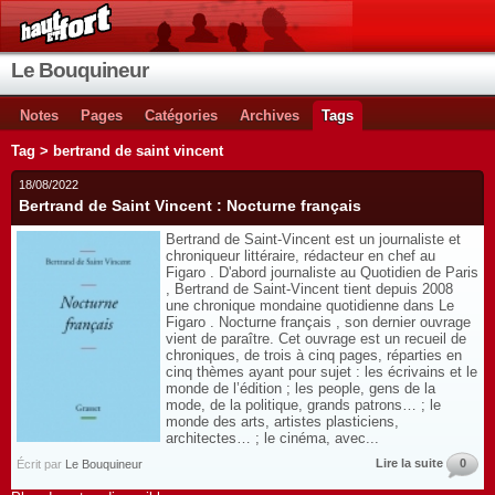
Le Bouquineur
Notes
Pages
Catégories
Archives
Tags
Tag > bertrand de saint vincent
18/08/2022
Bertrand de Saint Vincent : Nocturne français
Bertrand de Saint-Vincent est un journaliste et
chroniqueur littéraire, rédacteur en chef au
Figaro . D'abord journaliste au Quotidien de Paris
, Bertrand de Saint-Vincent tient depuis 2008
une chronique mondaine quotidienne dans Le
Figaro . Nocturne français , son dernier ouvrage
vient de paraître. Cet ouvrage est un recueil de
chroniques, de trois à cinq pages, réparties en
cinq thèmes ayant pour sujet : les écrivains et le
monde de l’édition ; les people, gens de la
mode, de la politique, grands patrons… ; le
monde des arts, artistes plasticiens,
architectes… ; le cinéma, avec...
Lire la suite
0
Écrit par
Le Bouquineur