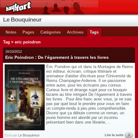
Le Bouquineur
Notes
Pages
Catégories
Archives
Tags
Tag > eric poindron
16/10/2012
Eric Poindron : De l’égarement à travers les livres
Éric Poindron qui vit dans la Montagne de Reims
est éditeur, écrivain, critique littéraire et
animateur d'atelier d'écriture pour l'Université de
Reims Champagne-Ardenne. Il se passionne
entre autre, pour les écrivains peu connus.
Curieux livre et étrange sujet pour ce bouquin
bizarre au titre intrigant De l’égarement à travers
les livres . Pour être franc avec vous, je ne sais
pas par quel bout le prendre pour vous en faire
un compte-rendu à peu près compréhensible.
Disons que ça débute comme un roman, un
jeune homme est abordé par un inconnu
présentant bien dans une librairie,...
Lire la suite
0
Écrit par
Le Bouquineur