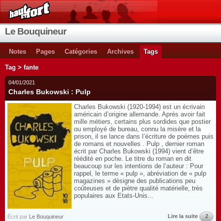
Le Bouquineur
Notes
Pages
Catégories
Archives
Tags
Tag > fante
04/01/2021
Charles Bukowski : Pulp
Charles Bukowski (1920-1994) est un écrivain
américain d’origine allemande. Après avoir fait
mille métiers, certains plus sordides que postier
ou employé de bureau, connu la misère et la
prison, il se lance dans l’écriture de poèmes puis
de romans et nouvelles . Pulp , dernier roman
écrit par Charles Bukowski (1994) vient d’être
réédité en poche. Le titre du roman en dit
beaucoup sur les intentions de l’auteur : Pour
rappel, le terme « pulp », abréviation de « pulp
magazines » désigne des publications peu
coûteuses et de piètre qualité matérielle, très
populaires aux Etats-Unis...
Lire la suite
2
Écrit par
Le Bouquineur