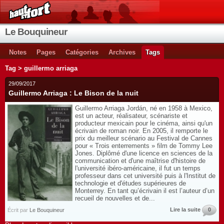
Le Bouquineur
Notes
Pages
Catégories
Archives
Tags
Tag > guillermo arriaga
29/09/2017
Guillermo Arriaga : Le Bison de la nuit
Guillermo Arriaga Jordán, né en 1958 à Mexico,
est un acteur, réalisateur, scénariste et
producteur mexicain pour le cinéma, ainsi qu'un
écrivain de roman noir. En 2005, il remporte le
prix du meilleur scénario au Festival de Cannes
pour « Trois enterrements » film de Tommy Lee
Jones. Diplômé d'une licence en sciences de la
communication et d'une maîtrise d'histoire de
l'université ibéro-américaine, il fut un temps
professeur dans cet université puis à l'Institut de
technologie et d'études supérieures de
Monterrey. En tant qu’écrivain il est l’auteur d’un
recueil de nouvelles et de...
Lire la suite
0
Écrit par
Le Bouquineur