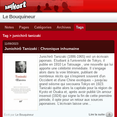
Le Bouquineur
Notes
Pages
Catégories
Archives
Tags
Tag > junichirô tanizaki
11/09/2023
Junichirô Tanizaki : Chronique inhumaine
Junichirô Tanizaki (1886-1965) est un écrivain
japonais. Etudiant à l'université de Tokyo, il
publie en 1910 Le Tatouage , une nouvelle qui lui
apporte une célébrité immédiate. Il s'engage
alors dans la voie littéraire, publiant de
nombreux récits qui s'inspirent souvent d'un
Occident et d'une Chine exotiques – jusqu'au
grand séisme qui secouera Tokyo en 1923.
Tanizaki quitte alors la capitale pour la région de
Kyoto et Osaka et, après avoir publié Un amour
insensé (1924) qui signe la fin de cette première
période, il opte pour un retour aux sources
japonaises. L’écrivain laisse une...
Lire la suite
0
Écrit par
Le Bouquineur