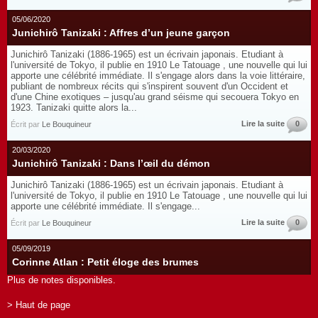
05/06/2020
Junichirô Tanizaki : Affres d’un jeune garçon
Junichirô Tanizaki (1886-1965) est un écrivain japonais. Etudiant à
l'université de Tokyo, il publie en 1910 Le Tatouage , une nouvelle qui lui
apporte une célébrité immédiate. Il s'engage alors dans la voie littéraire,
publiant de nombreux récits qui s'inspirent souvent d'un Occident et
d'une Chine exotiques – jusqu'au grand séisme qui secouera Tokyo en
1923. Tanizaki quitte alors la...
Lire la suite
0
Écrit par
Le Bouquineur
20/03/2020
Junichirô Tanizaki : Dans l’œil du démon
Junichirô Tanizaki (1886-1965) est un écrivain japonais. Etudiant à
l'université de Tokyo, il publie en 1910 Le Tatouage , une nouvelle qui lui
apporte une célébrité immédiate. Il s'engage...
Lire la suite
0
Écrit par
Le Bouquineur
05/09/2019
Corinne Atlan : Petit éloge des brumes
Plus de notes disponibles.
> Haut de page